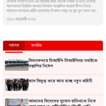
দেখতে দেখতে চলে এল রবিবার,আর দৈনিক সকাল ও চলে এসেছে
আপনাদের নিয়মিত রূপচর্চা বিষয়ক সাপ্তাহিক ঘরোয়া টিপস নিয়ে,
আজকে জানাবো প্রাচীন রূপচর্চার উপাদান হলুদ যা যুগ যুগ সহস্র বছর
ধরে…
১২ জানুয়ারী ২০২৫

সর্বশেষ
জনপ্রিয়
বিমানবন্দরে ভিআইপি-সিআইপিসহ সবাইকে
তল্লাশির নির্দেশ
র‍্যাব বিলুপ্ত করে আনা হচ্ছে নতুন বাহিনী
আমাদের বিভেদের সুযোগ হাসিনাকে নিতে