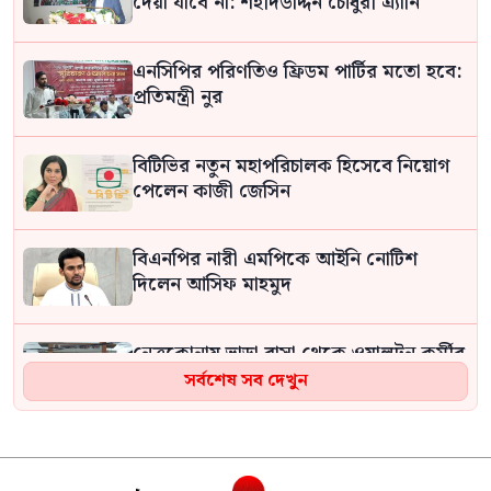
দেয়া যাবে না: শহীদউদ্দিন চৌধুরী এ্যানি
এনসিপির পরিণতিও ফ্রিডম পার্টির মতো হবে:
প্রতিমন্ত্রী নুর
বিটিভির নতুন মহাপরিচালক হিসেবে নিয়োগ
পেলেন কাজী জেসিন
বিএনপির নারী এমপিকে আইনি নোটিশ
দিলেন আসিফ মাহমুদ
নেত্রকোনায় ভাড়া বাসা থেকে ওয়ালটন কর্মীর
রক্তাক্ত লাশ উদ্ধার
সর্বশেষ সব দেখুন
জুলাই শহীদদের স্মরণে বড়লেখায় মাসব্যাপী
নিসচার বৃক্ষরোপণ কর্মসূচির উদ্বোধন