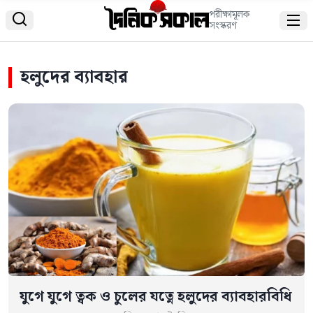
পরীক্ষামূলক


সংস্করণ
হলুদের ব্যাবহার
যুগে যুগে ত্বক ও চুলের যত্নে হলুদের ব্যাবহারবিধি