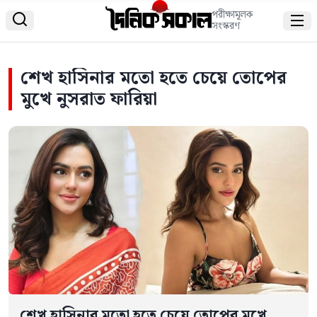
পরীক্ষামূলক


সংস্করণ
শেখ হাসিনার মতো হতে চেয়ে তোপের
মুখে নুসরাত ফারিয়া
শেখ হাসিনার মতো হতে চেয়ে তোপের মুখে