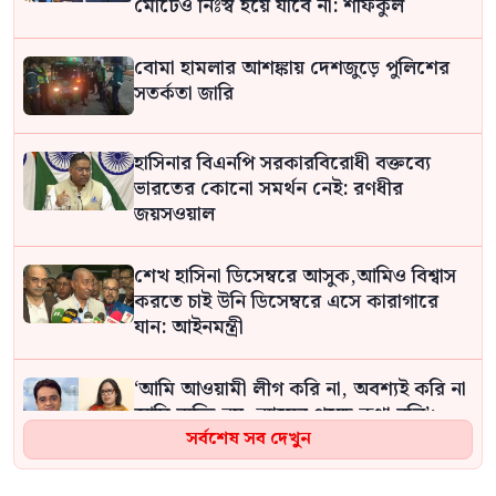
মোটেও নিঃস্ব হয়ে যাবে না: শফিকুল
বোমা হামলার আশঙ্কায় দেশজুড়ে পুলিশের
সতর্কতা জারি
হাসিনার বিএনপি সরকারবিরোধী বক্তব্যে
ভারতের কোনো সমর্থন নেই: রণধীর
জয়সওয়াল
শেখ হাসিনা ডিসেম্বরে আসুক,আমিও বিশ্বাস
করতে চাই উনি ডিসেম্বরে এসে কারাগারে
যান: আইনমন্ত্রী
‘আমি আওয়ামী লীগ করি না, অবশ্যই করি না
আমি ব্যক্তি নয়, ন্যায়ের পক্ষে কথা বলি’:
রুমিন ফারহানা
সর্বশেষ সব দেখুন