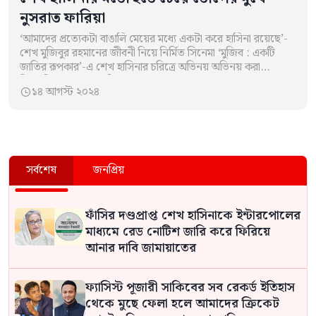
নুসরাত ফারিয়া
‘আমাদের প্রত্যেকটা বাঙালি মেয়ের মধ্যে একটা করে হাসিনা রয়েছে’-
শেখ মুজিবুর রহমানের জীবনী নিয়ে নির্মিত সিনেমা ‘মুজিব : একটি
জাতির রূপকার’-এ শেখ হাসিনার চরিত্রে অভিনয় অভিনয় করা
চিত্রনায়িকা নুসরাত ফারিয়া…
১৪ আগস্ট ২০২৪

সর্বশেষ
জনপ্রিয়
ফাঁসির দণ্ডপ্রাপ্ত শেখ হাসিনাকে ইন্টারপোলের
মাধ্যমে রেড নোটিশ জারি করে ফিরিয়ে
আনার দাবি জামায়াতের
ফ্যাসিস্ট পূজারী সাকিবের সব রেকর্ড ইতিহাস
থেকে মুছে ফেলা হলে আমাদের ক্রিকেট