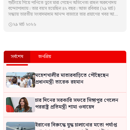
শুটিংয়ে গিয়ে পানিতে ডুবে মারা গেছেন অভিনেতা রাহুল অরুণোদয়
বন্দ্যোপাধ্যায়। তার বয়স হয়েছিল ৪২ বছর। আজ রবিবার (২৯ মার্চ)
সন্ধ্যায় ভারতীয় সংবাদমাধ্যম আনন্দ বাজারে তার প্রয়াণের খবর আসে।
জানা গেছে,…
২৯ মার্চ ২০২৬

সর্বশেষ
জনপ্রিয়
মহেশখালীর মাতারবাড়িতে পৌঁছেছেন
প্রধানমন্ত্রী তারেক রহমান
চার দিনের সরকারি সফরে সিঙ্গাপুর গেলেন
পররাষ্ট্র প্রতিমন্ত্রী শামা ওবায়েদ
ইরানের বিরুদ্ধে যুদ্ধ চালানোর মতো পর্যাপ্ত