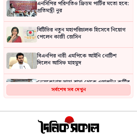
এনসিপির পরিণতিও ফ্রিডম পার্টির মতো হবে:
প্রতিমন্ত্রী নুর
বিটিভির নতুন মহাপরিচালক হিসেবে নিয়োগ
পেলেন কাজী জেসিন
বিএনপির নারী এমপিকে আইনি নোটিশ
দিলেন আসিফ মাহমুদ
নেত্রকোনায় ভাড়া বাসা থেকে ওয়ালটন কর্মীর
রক্তাক্ত লাশ উদ্ধার
সর্বশেষ সব দেখুন
জুলাই শহীদদের স্মরণে বড়লেখায় মাসব্যাপী
নিসচার বৃক্ষরোপণ কর্মসূচির উদ্বোধন
পুকুরের মাছ চুরির বিরোধে বড় ভাইয়ের