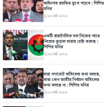
আইনগত হুমকির মুখে পড়বে : শিশির
মনির
৩০ মার্চ ২০২৬

একটি রাজনৈতিক দল নিজের পায়ে
নিজের কুড়াল মারার চেষ্টা করছে :
শিশির মনির
০৩ মার্চ ২০২৬

যারা গণভোট বাতিলের কথা বলছে,
তারা কেন জাতীয় নির্বাচন বাতিলের
কথা বলছে না : শিশির মনির
০৩ মার্চ ২০২৬
