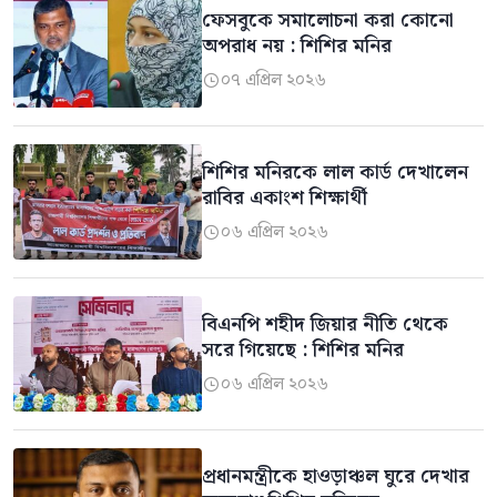
ফেসবুকে সমালোচনা করা কোনো
অপরাধ নয় : শিশির মনির
০৭ এপ্রিল ২০২৬

শিশির মনিরকে লাল কার্ড দেখালেন
রাবির একাংশ শিক্ষার্থী
০৬ এপ্রিল ২০২৬

বিএনপি শহীদ জিয়ার নীতি থেকে
সরে গিয়েছে : শিশির মনির
০৬ এপ্রিল ২০২৬

প্রধানমন্ত্রীকে হাওড়াঞ্চল ঘুরে দেখার