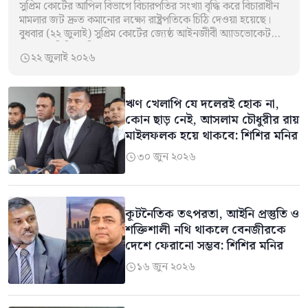
সুপ্রিম কোর্টের আপিল বিভাগে বিচারপতির সংখ্যা বৃদ্ধি করে বিচারাধীন
মামলার জট দ্রুত কমানোর লক্ষ্যে রাষ্ট্রপতিকে চিঠি দেওয়া হয়েছে।
বুধবার (২২ জুলাই) সুপ্রিম কোর্টের জ্যেষ্ঠ আইনজীবী অ্যাডভোকেট
মোহাম্মদ শিশির মনির এ…
২২ জুলাই ২০২৬

ঋণ খেলাপি যে দলেরই হোক না,
কোন ছাড় নেই, আসলাম চৌধুরীর রায়
মাইলফলক হয়ে থাকবে: শিশির মনির
৩০ জুন ২০২৬

কূটনৈতিক তৎপরতা, আইনি প্রস্তুতি ও
শক্তিশালী নথি থাকলে বেনজীরকে
দেশে ফেরানো সম্ভব: শিশির মনির
১৬ জুন ২০২৬
