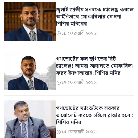
জুলাই জাতীয় সনদকে চ্যালেঞ্জ করলে
আইনিভাবে মোকাবিলার ঘোষণা
শিশির মনিরের
১৯ ফেব্রুয়ারী ২০২৬

গণভোটের ফল স্থগিতের রিট
চ্যালেঞ্জ! আমরা আদালতে মোকাবিলা
করব ইনশাআল্লাহ: শিশির মনির
১৭ ফেব্রুয়ারী ২০২৬

গণভোটের ম্যান্ডেটকে সরকার
ভায়োলেট করতে চাইলে ব্লান্ডার হবে :
শিশির মনির
১৫ ফেব্রুয়ারী ২০২৬
