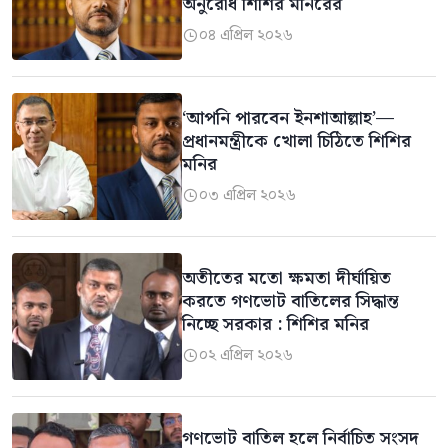
অনুরোধ শিশির মনিরের
০৪ এপ্রিল ২০২৬

‘আপনি পারবেন ইনশাআল্লাহ’—
প্রধানমন্ত্রীকে খোলা চিঠিতে শিশির
মনির
০৩ এপ্রিল ২০২৬

অতীতের মতো ক্ষমতা দীর্ঘায়িত
করতে গণভোট বাতিলের সিদ্ধান্ত
নিচ্ছে সরকার : শিশির মনির
০২ এপ্রিল ২০২৬

গণভোট বাতিল হলে নির্বাচিত সংসদ