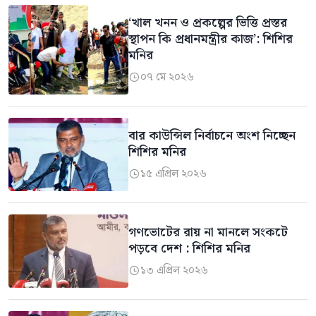
‘খাল খনন ও প্রকল্পের ভিত্তি প্রস্তর
স্থাপন কি প্রধানমন্ত্রীর কাজ’: শিশির
মনির
০৭ মে ২০২৬

বার কাউন্সিল নির্বাচনে অংশ নিচ্ছেন
শিশির মনির
১৫ এপ্রিল ২০২৬

গণভোটের রায় না মানলে সংকটে
পড়বে দেশ : শিশির মনির
১৩ এপ্রিল ২০২৬
