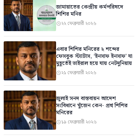
জামায়াতের কেন্দ্রীয় কর্মপরিষদে
শিশির মনির
২২ ফেব্রুয়ারী ২০২৬

এবার শিশির মনিরের ২ শব্দের
ফেসবুক স্ট্যাটাস, ‘ইনসাফ ইনসাফ’ যা
মুহূর্তেই ভাইরাল হয়ে যায় নেটদুনিয়ায়
২১ ফেব্রুয়ারী ২০২৬

জুলাই সনদ বাস্তবায়ন আদেশ
সংবিধানে খুঁজেন কেন- প্রশ্ন শিশির
মনিরের
১৯ ফেব্রুয়ারী ২০২৬
