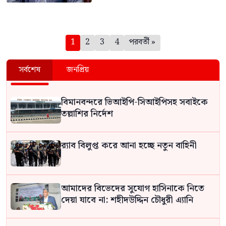
পেজিনেশন
1
2
3
4
পরবর্তী »
সর্বশেষ
জনপ্রিয়
বিমানবন্দরে ভিআইপি-সিআইপিসহ সবাইকে
তল্লাশির নির্দেশ
র‍্যাব বিলুপ্ত করে আনা হচ্ছে নতুন বাহিনী
আমাদের বিভেদের সুযোগ হাসিনাকে নিতে
দেয়া যাবে না: শহীদউদ্দিন চৌধুরী এ্যানি