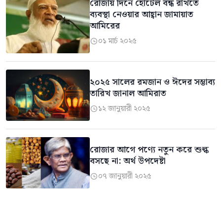
রোজায় দিনে হোটেল বন্ধ রাখতে
ব্যবস্থা নেওয়ার আহ্বান জামায়াত
আমিরের
০১ মার্চ ২০২৫

২০২৫ সালের রমজান ও ঈদের সম্ভাব্য
তারিখ জানাল আমিরাত
১২ জানুয়ারী ২০২৫

রোজার আগে পণ্যে নতুন করে শুল্ক
বসছে না: অর্থ উপদেষ্টা
০৭ জানুয়ারী ২০২৫
