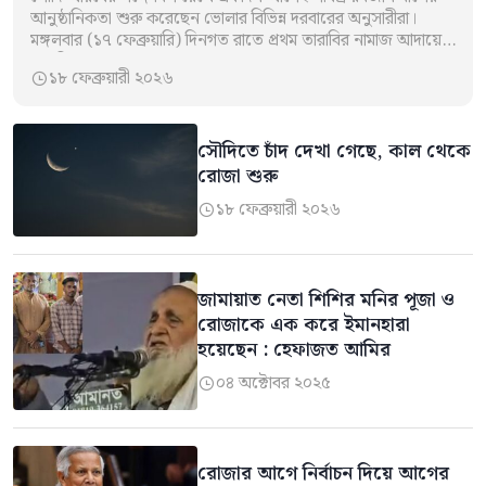
আনুষ্ঠানিকতা শুরু করেছেন ভোলার বিভিন্ন দরবারের অনুসারীরা।
মঙ্গলবার (১৭ ফেব্রুয়ারি) দিনগত রাতে প্রথম তারাবির নামাজ আদায়ের
মধ্য দিয়ে তারা রমজান…
১৮ ফেব্রুয়ারী ২০২৬

সৌদিতে চাঁদ দেখা গেছে, কাল থেকে
রোজা শুরু
১৮ ফেব্রুয়ারী ২০২৬

জামায়াত নেতা শিশির মনির পূজা ও
রোজাকে এক করে ইমানহারা
হয়েছেন : হেফাজত আমির
০৪ অক্টোবর ২০২৫

রোজার আগে নির্বাচন দিয়ে আগের