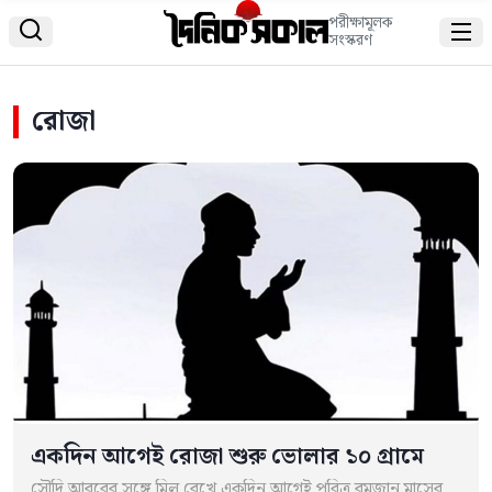
পরীক্ষামূলক


সংস্করণ
রোজা
একদিন আগেই রোজা শুরু ভোলার ১০ গ্রামে
সৌদি আরবের সঙ্গে মিল রেখে একদিন আগেই পবিত্র রমজান মাসের