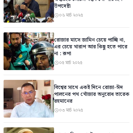
উপদেষ্টা
০৬ মার্চ ২০২৫

রোজার মাসে জামিন চেয়ে পাচ্ছি না,
এর চেয়ে খারাপ আর কিছু হতে পারে
না : রূপা
০৫ মার্চ ২০২৫

বিশ্বের সাথে একই দিনে রোজা-ঈদ
পালনের পথ খোঁজার অনুরোধ তারেক
রহমানের
০৩ মার্চ ২০২৫
