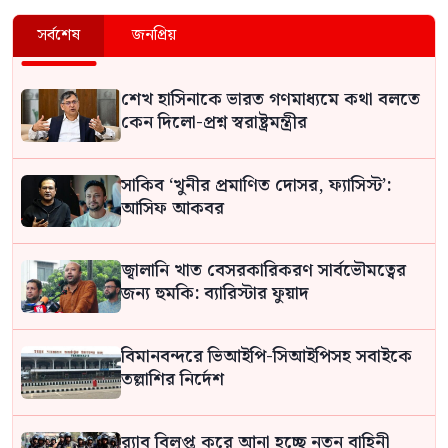
সর্বশেষ
জনপ্রিয়
শেখ হাসিনাকে ভারত গণমাধ্যমে কথা বলতে
কেন দিলো-প্রশ্ন স্বরাষ্ট্রমন্ত্রীর
সাকিব ‘খুনীর প্রমাণিত দোসর, ফ্যাসিস্ট’:
আসিফ আকবর
জ্বালানি খাত বেসরকারিকরণ সার্বভৌমত্বের
জন্য হুমকি: ব্যারিস্টার ফুয়াদ
বিমানবন্দরে ভিআইপি-সিআইপিসহ সবাইকে
তল্লাশির নির্দেশ
র‍্যাব বিলুপ্ত করে আনা হচ্ছে নতুন বাহিনী