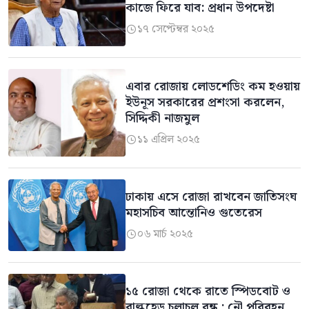
কাজে ফিরে যাব: প্রধান উপদেষ্টা
১৭ সেপ্টেম্বর ২০২৫

এবার রোজায় লোডশেডিং কম হওয়ায়
ইউনূস সরকারের প্রশংসা করলেন,
সিদ্দিকী নাজমুল
১১ এপ্রিল ২০২৫

ঢাকায় এসে রোজা রাখবেন জাতিসংঘ
মহাসচিব আন্তোনিও গুতেরেস
০৬ মার্চ ২০২৫

১৫ রোজা থেকে রাতে স্পিডবোট ও
বাল্কহেড চলাচল বন্ধ : নৌ পরিবহন