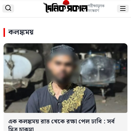
পরীক্ষামূলক


সংস্করণ
কলঙ্কময়
এক কলঙ্কময় রাত থেকে রক্ষা পেল ঢাবি : সর্ব
মিত্র চাকমা