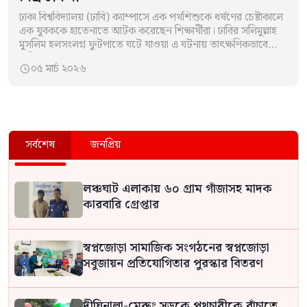
ঢাকা বিশ্ববিদ্যালয় (ঢাবি) ক্যাম্পাসে এক পথশিশুকে ধর্ষণের চেষ্টাকালে
এক যুবককে হাতেনাতে আটক করেছেন শিক্ষার্থীরা। ঢাবির সলিমুল্লাহ
মুসলিম হলসংলগ্ন ফুটপাতে ঘটে যাওয়া এ ঘটনায় তাৎক্ষণিকভাবে
অভিযুক্তকে শাহবাগ থানায় সোপর্দ করা হয়।…
০৫ মার্চ ২০২৬

সর্বশেষ
জনপ্রিয়
লঞ্চঘাট এলাকায় ৬০ গ্রাম গাঁজাসহ মাদক
কারবারি গ্রেপ্তার
স্বপ্নজোড়া সামাজিক সংগঠনের স্বপ্নজোড়া
সবুজায়ন প্রতিযোগিতার পুরস্কার বিতরণ
দীঘিনালা-মেরুং সড়কে পথচারীকে বাঁচাতে