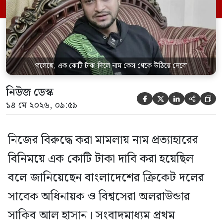
খোলামেলা আলোচনায় তিনি এমন দাবি করেন।
২০২৪ সালের ৫ আগস্ট আওয়ামী লীগ […]
‘বলেছে, এক কোটি টাকা দিলে নাম কেস থেকে উঠিয়ে দেবে’
নিউজ ডেস্ক





১৪ মে ২০২৬, ০৯:৫৯
নিজের বিরুদ্ধে করা মামলায় নাম প্রত্যাহারের
বিনিময়ে এক কোটি টাকা দাবি করা হয়েছিল
বলে জানিয়েছেন বাংলাদেশের ক্রিকেট দলের
সাবেক অধিনায়ক ও বিশ্বসেরা অলরাউন্ডার
সাকিব আল হাসান। সংবাদমাধ্যম প্রথম