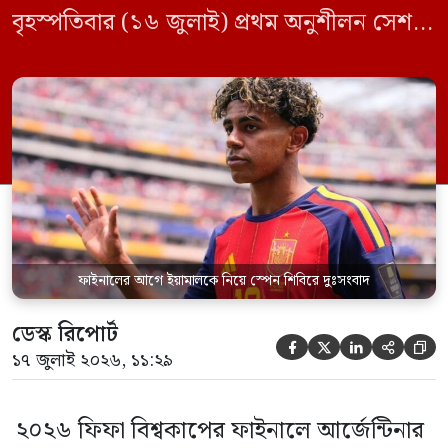
বৃহস্পতিবার (১৬ জুলাই) প্রথম অনুশীলন সেশনে
মাঠে নামে লা রোজারা। তবে দলের দুই
গুরুত্বপূর্ণ ফুটবলার লামিনে ইয়ামাল ও পেদ্রো
পোরোকে মূল অনুশীলনে দেখা যায়নি। স্প্যানিশ
কোচিং স্টাফ জানিয়েছে, টানা ম্যাচ খেলার ফলে
পেশিতে অতিরিক্ত চাপ অনুভব করায়
সতর্কতামূলক […]
ফাইনালের আগে ইয়ামালকে নিয়ে স্পেন শিবিরে দুঃসংবাদ
ডেস্ক রিপোর্ট





১৭ জুলাই ২০২৬, ১১:২৯
২০২৬ ফিফা বিশ্বকাপের ফাইনালে আর্জেন্টিনার