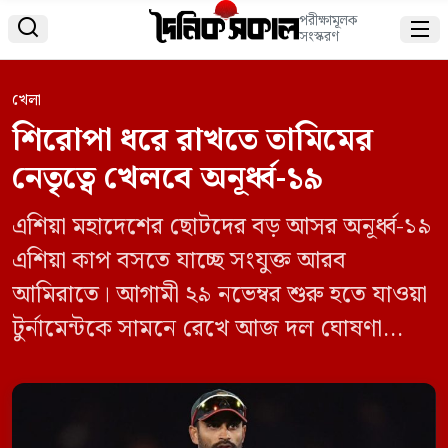
পরীক্ষামূলক


সংস্করণ
খেলা
শিরোপা ধরে রাখতে তামিমের
নেতৃত্বে খেলবে অনূর্ধ্ব-১৯
এশিয়া মহাদেশের ছোটদের বড় আসর অনূর্ধ্ব-১৯
এশিয়া কাপ বসতে যাচ্ছে সংযুক্ত আরব
আমিরাতে। আগামী ২৯ নভেম্বর শুরু হতে যাওয়া
টুর্নামেন্টকে সামনে রেখে আজ দল ঘোষণা
করেছে বাংলাদেশ। মহাদেশীয় শ্রেষ্ঠত্বের আসরে
বাংলাদেশকে নেতৃত্ব দেবেন আজিজুল হাকিম
তামিম। তার ডেপুটি হিসেবে দায়িত্ব পেয়েছেন