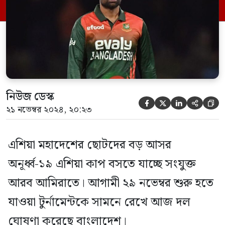
জাওয়াদ আবরার। ১৪ সদস্যের দলে জায়গা
পেয়েছেন এ বছর যুব বিশ্বকাপ খেলা মারুফ মৃধা,
[…]
নিউজ ডেস্ক





২১ নভেম্বর ২০২৪, ২০:২৩
এশিয়া মহাদেশের ছোটদের বড় আসর
অনূর্ধ্ব-১৯ এশিয়া কাপ বসতে যাচ্ছে সংযুক্ত
আরব আমিরাতে। আগামী ২৯ নভেম্বর শুরু হতে
যাওয়া টুর্নামেন্টকে সামনে রেখে আজ দল
ঘোষণা করেছে বাংলাদেশ।