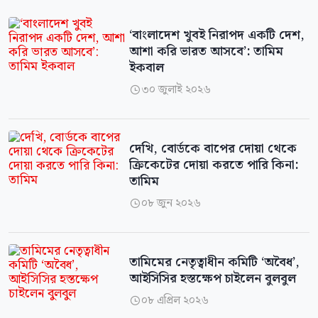
‘বাংলাদেশ খুবই নিরাপদ একটি দেশ,
আশা করি ভারত আসবে’: তামিম
ইকবাল
৩০ জুলাই ২০২৬

দেখি, বোর্ডকে বাপের দোয়া থেকে
ক্রিকেটের দোয়া করতে পারি কিনা:
তামিম
০৮ জুন ২০২৬

তামিমের নেতৃত্বাধীন কমিটি ‘অবৈধ’,
আইসিসির হস্তক্ষেপ চাইলেন বুলবুল
০৮ এপ্রিল ২০২৬
