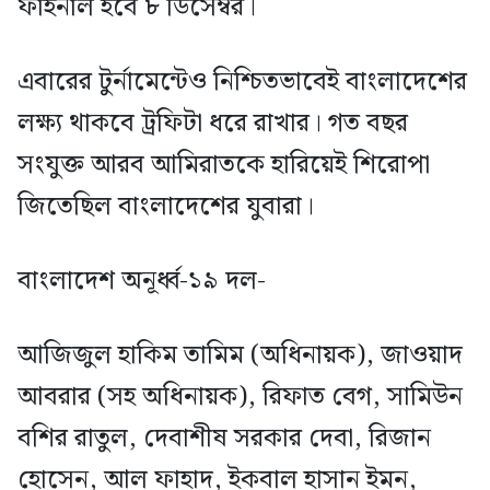
ফাইনাল হবে ৮ ডিসেম্বর।
এবারের টুর্নামেন্টেও নিশ্চিতভাবেই বাংলাদেশের
লক্ষ্য থাকবে ট্রফিটা ধরে রাখার। গত বছর
সংযুক্ত আরব আমিরাতকে হারিয়েই শিরোপা
জিতেছিল বাংলাদেশের যুবারা।
বাংলাদেশ অনূর্ধ্ব-১৯ দল-
আজিজুল হাকিম তামিম (অধিনায়ক), জাওয়াদ
আবরার (সহ অধিনায়ক), রিফাত বেগ, সামিউন
বশির রাতুল, দেবাশীষ সরকার দেবা, রিজান
হোসেন, আল ফাহাদ, ইকবাল হাসান ইমন,