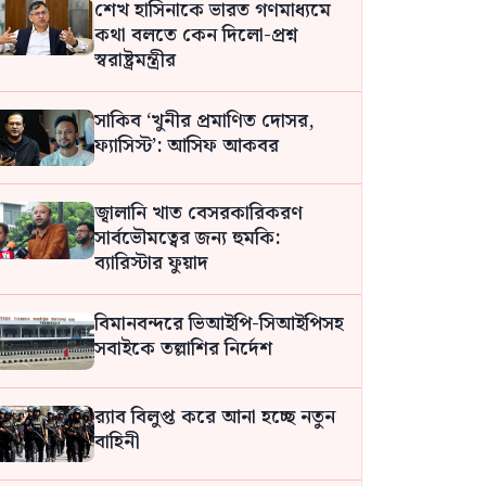
শেখ হাসিনাকে ভারত গণমাধ্যমে
কথা বলতে কেন দিলো-প্রশ্ন
স্বরাষ্ট্রমন্ত্রীর
সাকিব ‘খুনীর প্রমাণিত দোসর,
ফ্যাসিস্ট’: আসিফ আকবর
জ্বালানি খাত বেসরকারিকরণ
সার্বভৌমত্বের জন্য হুমকি:
ব্যারিস্টার ফুয়াদ
বিমানবন্দরে ভিআইপি-সিআইপিসহ
সবাইকে তল্লাশির নির্দেশ
র‍্যাব বিলুপ্ত করে আনা হচ্ছে নতুন
বাহিনী