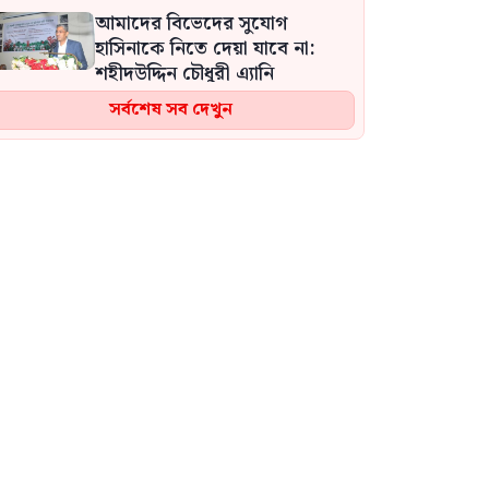
আমাদের বিভেদের সুযোগ
হাসিনাকে নিতে দেয়া যাবে না:
শহীদউদ্দিন চৌধুরী এ্যানি
সর্বশেষ সব দেখুন
এনসিপির পরিণতিও ফ্রিডম পার্টির
মতো হবে: প্রতিমন্ত্রী নুর
বিটিভির নতুন মহাপরিচালক হিসেবে
নিয়োগ পেলেন কাজী জেসিন
বিএনপির নারী এমপিকে আইনি
নোটিশ দিলেন আসিফ মাহমুদ
নেত্রকোনায় ভাড়া বাসা থেকে
ওয়ালটন কর্মীর রক্তাক্ত লাশ উদ্ধার