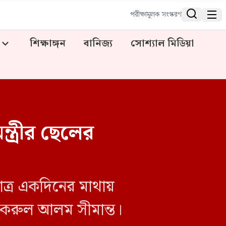


পরীক্ষামূলক সংস্করণ
শিক্ষাঙ্গন
বানিজ্য
সোশ্যাল মিডিয়া
ত্রীর ছেলের
াত্র একদিনের মাথায়
াকরুল আলম সীমান্ত।