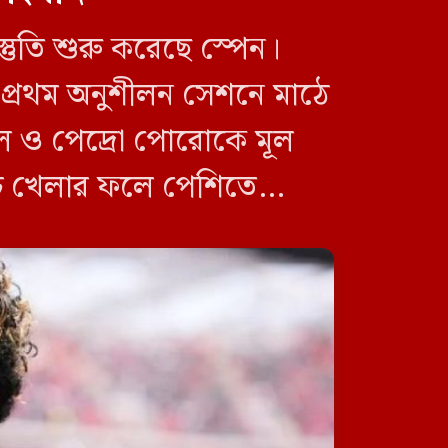
্তুতি শুরু করেছে স্পেন।
ইবির ৪৪ শিক্ষককে নিয়ে তদন্ত,
ফ্যাসিবাদী প্রশ্নে ঐক্যবদ্ধ বিএনপি-
) প্রথম অনুশীলন সেশনে মাঠে
জামায়াতপন্থী শিক্ষক সংগঠন
মাল ও পেদ্রো পোরোকে মূল
যাচ খেলার ফলে পেশিতে