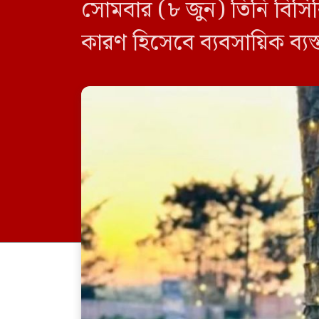
সোমবার (৮ জুন) তিনি বিসিব
কারণ হিসেবে ব্যবসায়িক ব্যস
সরকার, পল্লী উন্নয়ন ও সমবায় 