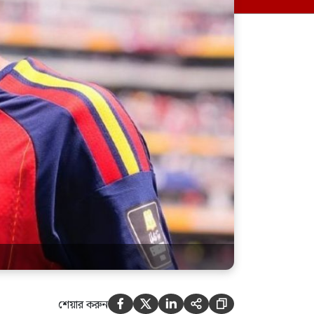
বাংলাদেশ থেকে বিচ্ছিন্ন
অঙ্গারপোতা, অতিবৃষ্টিতে একমাত্র
সড়কে ধস
বাংলাদেশের সঙ্গে ভারত কেমন
সম্পর্ক রাখবে, সেই সিদ্ধান্ত
তাদেরই নিতে হবে: পররাষ্ট্র
প্রতিমন্ত্রী
শেয়ার করুন




