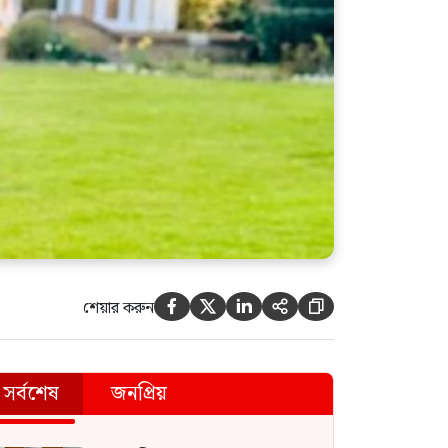
শেয়ার করুন





সর্বশেষ
জনপ্রিয়