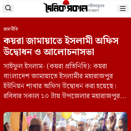
পরীক্ষামূলক


সংস্করণ
রাজনীতি
কয়রা জামায়াতে ইসলামী অফিস
উদ্বোধন ও আলোচনাসভা
সাইফুল ইসলাম- (কয়রা প্রতিনিধি): কয়রা
বাংলাদেশ জামায়াতে ইসলামীর মহারাজপুর
ইউনিয়ন শাখার অফিস উদ্বোধন করা হয়েছে।
রবিবার সকাল ১০ টায় উপজেলার মহারাজপুর
ইউনিয়নের কালনা বাজারে অফিস উদ্বোধন
উপলক্ষে এক আলোচনা সভা ও সাংস্কৃতিক
অনুষ্ঠান অনুষ্ঠিত হয়। উদ্বোধনী অনুষ্ঠানে