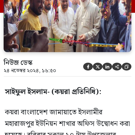
ইউনিয়ন আমীর মাওলানা আবু তাহের এর
সভাপতিত্বে ও ইউনিয়ন সহকারী সেক্রেটারি জি,
এম,মোনায়েম হোসেনের সঞ্চালনায় প্রধান
অতিথি হিসেবে […]
নিউজ ডেস্ক





২৪ নভেম্বর ২০২৪, ১৬:৫০
সাইফুল ইসলাম- (কয়রা প্রতিনিধি):
কয়রা বাংলাদেশ জামায়াতে ইসলামীর
মহারাজপুর ইউনিয়ন শাখার অফিস উদ্বোধন করা