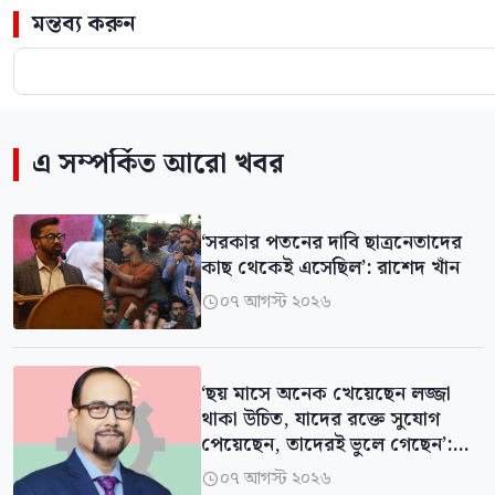
মন্তব্য করুন
এ সম্পর্কিত আরো খবর
‘সরকার পতনের দাবি ছাত্রনেতাদের
কাছ থেকেই এসেছিল’: রাশেদ খাঁন
০৭ আগস্ট ২০২৬

‘ছয় মাসে অনেক খেয়েছেন লজ্জা
থাকা উচিত, যাদের রক্তে সুযোগ
পেয়েছেন, তাদেরই ভুলে গেছেন’:
বিএনপির এমপি
০৭ আগস্ট ২০২৬
