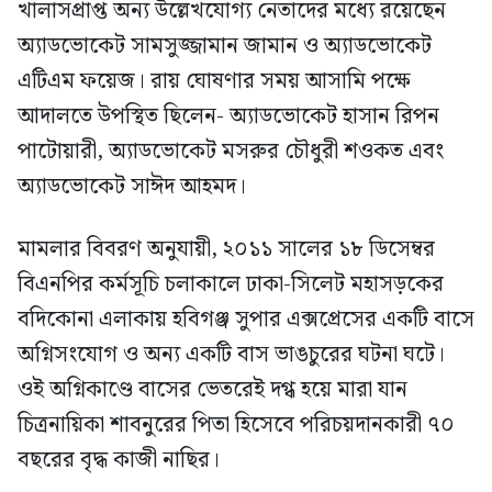
খালাসপ্রাপ্ত অন্য উল্লেখযোগ্য নেতাদের মধ্যে রয়েছেন
অ্যাডভোকেট সামসুজ্জামান জামান ও অ্যাডভোকেট
এটিএম ফয়েজ। রায় ঘোষণার সময় আসামি পক্ষে
আদালতে উপস্থিত ছিলেন- অ্যাডভোকেট হাসান রিপন
পাটোয়ারী, অ্যাডভোকেট মসরুর চৌধুরী শওকত এবং
অ্যাডভোকেট সাঈদ আহমদ।
মামলার বিবরণ অনুযায়ী, ২০১১ সালের ১৮ ডিসেম্বর
বিএনপির কর্মসূচি চলাকালে ঢাকা-সিলেট মহাসড়কের
বদিকোনা এলাকায় হবিগঞ্জ সুপার এক্সপ্রেসের একটি বাসে
অগ্নিসংযোগ ও অন্য একটি বাস ভাঙচুরের ঘটনা ঘটে।
ওই অগ্নিকাণ্ডে বাসের ভেতরেই দগ্ধ হয়ে মারা যান
চিত্রনায়িকা শাবনুরের পিতা হিসেবে পরিচয়দানকারী ৭০
বছরের বৃদ্ধ কাজী নাছির।