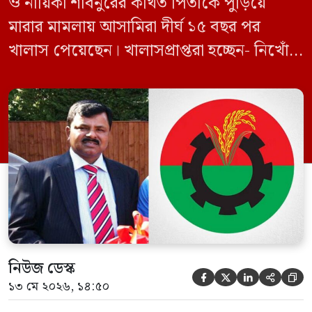
ও নায়িকা শাবনুরের কথিত পিতাকে পুড়িয়ে
মারার মামলায় আসামিরা দীর্ঘ ১৫ বছর পর
খালাস পেয়েছেন। খালাসপ্রাপ্তরা হচ্ছেন- নিখোঁজ
বিএনপি নেতা এম ইলিয়াস আলী ও ছাত্রদল নেতা
ইফতেখার আহমদ দিনারসহ ৩৮ জন নেতাকর্মী।
মঙ্গলবার দুপুরে মামলার দীর্ঘ শুনানি ও সাক্ষ্য-
প্রমাণ জেরা শেষে আসামিরা নির্দোষ প্রমাণিত
হওয়ায় খালাস দেন বিচারক। মানবপাচার […]
নিউজ ডেস্ক





১৩ মে ২০২৬, ১৪:৫০