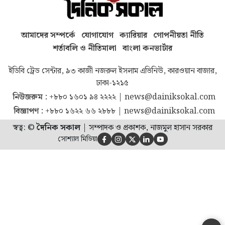
আমাদের সম্পর্কে
যোগাযোগ
ক্যারিয়ার
গোপনীয়তা নীতি
শর্তাবলি ও নীতিমালা
বাংলা কনভার্টার
ইডিবি ট্রেড সেন্টার, ৯৩ কাজী নজরুল ইসলাম এভিনিউ, কারওয়ান বাজার,
ঢাকা-১২১৫
নিউজরুম :
+৮৮০ ১৬০১ ৯৪ ২২২২
|
news@dainiksokal.com
বিজ্ঞাপণ :
+৮৮০ ১৬২২ ৬৬ ২৮৮৮
|
news@dainiksokal.com
স্বত্ব: ©
দৈনিক সকাল
|
সম্পাদক ও প্রকাশক, নাজমুল হাসান সরকার
সোশ্যাল মিডিয়া




