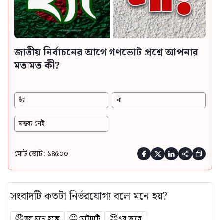
জাতীয় নির্বাচনের আগে গণভোট প্রশ্নে আপনার
মতামত কী?
হ্যাঁ
না
মন্তব্য নেই
মোট ভোট: ১৪৫০০





সংবাদটি কতটা নির্ভরযোগ্য বলে মনে হয়?
😞
😐
😍
ভুল মনে হচ্ছে
মোটামুটি
খুব ভালো