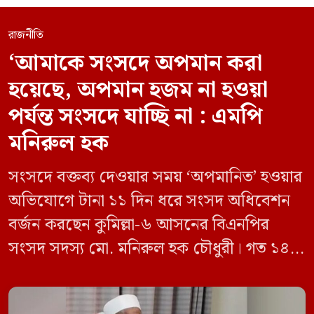
রাজনীতি
‘আমাকে সংসদে অপমান করা
হয়েছে, অপমান হজম না হওয়া
পর্যন্ত সংসদে যাচ্ছি না : এমপি
মনিরুল হক
সংসদে বক্তব্য দেওয়ার সময় ‘অপমানিত’ হওয়ার
অভিযোগে টানা ১১ দিন ধরে সংসদ অধিবেশন
বর্জন করছেন কুমিল্লা-৬ আসনের বিএনপির
সংসদ সদস্য মো. মনিরুল হক চৌধুরী। গত ১৪
জুন ডেপুটি স্পিকার কায়সার কামালের এক
রুলিং ও সিদ্ধান্তের প্রতিবাদে ১৫ থেকে ২৫ জুন