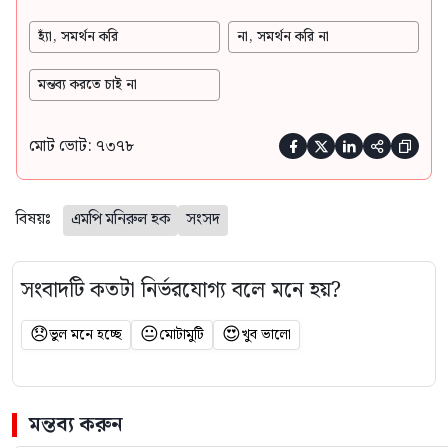
হ্যাঁ, সমর্থন করি
না, সমর্থন করি না
মন্তব্য করতে চাই না
মোট ভোট: ৭৩৭৮





বিষয়ঃ
এমপি মনিরুল হক
সংসদ
সংবাদটি কতটা নির্ভরযোগ্য বলে মনে হয়?
😞
😐
😍
ভুল মনে হচ্ছে
মোটামুটি
খুব ভালো
মন্তব্য করুন