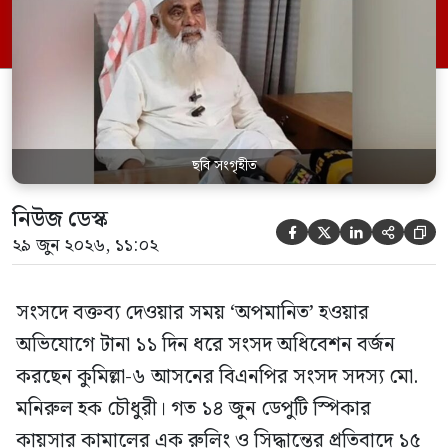
পর্যন্ত তিনি সংসদে যাননি। মনিরুল হক চৌধুরী
বলেন, ‘আমাকে সংসদে অপমান করা হয়েছে।
স্পিকার ফোন […]
ছবি সংগৃহীত
নিউজ ডেস্ক





২৯ জুন ২০২৬, ১১:০২
সংসদে বক্তব্য দেওয়ার সময় ‘অপমানিত’ হওয়ার
অভিযোগে টানা ১১ দিন ধরে সংসদ অধিবেশন বর্জন
করছেন কুমিল্লা-৬ আসনের বিএনপির সংসদ সদস্য মো.
মনিরুল হক চৌধুরী। গত ১৪ জুন ডেপুটি স্পিকার
কায়সার কামালের এক রুলিং ও সিদ্ধান্তের প্রতিবাদে ১৫