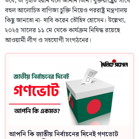
তবে, তা গৃহীত হয়নি বলে জানান তিনি। যুক্তরাষ্ট্র্রের সাথে
বহুল আলোচিত বাণিজ্য চুক্তি নিয়েও পররাষ্ট্র মন্ত্রণালয়
কিছু জানতো না- দাবি করেন তৌহিদ হোসেন। উল্লেখ্য,
২০২৫ সালের ১১ মে থেকে কার্যক্রম নিষিদ্ধ রয়েছে
আওয়ামী লীগ ও সহযোগী সংগঠনের।
আপনি কি জাতীয় নির্বাচনের দিনেই গণভোট