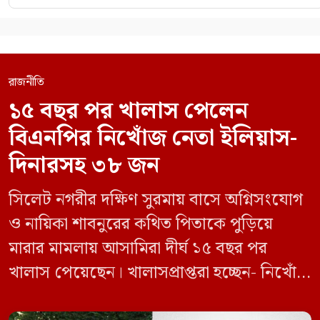
রাজনীতি
১৫ বছর পর খালাস পেলেন
বিএনপির নিখোঁজ নেতা ইলিয়াস-
দিনারসহ ৩৮ জন
সিলেট নগরীর দক্ষিণ সুরমায় বাসে অগ্নিসংযোগ
ও নায়িকা শাবনুরের কথিত পিতাকে পুড়িয়ে
মারার মামলায় আসামিরা দীর্ঘ ১৫ বছর পর
খালাস পেয়েছেন। খালাসপ্রাপ্তরা হচ্ছেন- নিখোঁজ
বিএনপি নেতা এম ইলিয়াস আলী ও ছাত্রদল নেতা