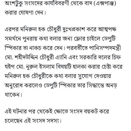
অংশটুকু সংসদের কার্যবিবরণী থেকে বাদ (এক্সপাঞ্জ)
করার ঘোষণা দেন।
এরপর মনিরুল হক চৌধুরী দুঃখপ্রকাশ করে আত্মপক্ষ
সমর্থনে পুনরায় কথা বলার জন্য ফ্লোর চাইলে ডেপুটি
স্পিকার তা নাকচ করে দেন। পরবর্তীতে পানিসম্পদমন্ত্রী
মো. শহীদউদ্দিন চৌধুরী এ্যানি এবং সরকারি দলের চিফ
হুইপ মো. নূরুল ইসলাম বিষয়টি হালকা করার চেষ্টা করে
মনিরুল হক চৌধুরীকে কথা বলার সুযোগ দেওয়ার
অনুরোধ করলেও ডেপুটি স্পিকার তার সিদ্ধান্তে অনড়
থাকেন।
এই ঘটনার পর থেকেই ক্ষোভে সংসদ বয়কট করে
চলেছেন এই সংসদ সদস্য।