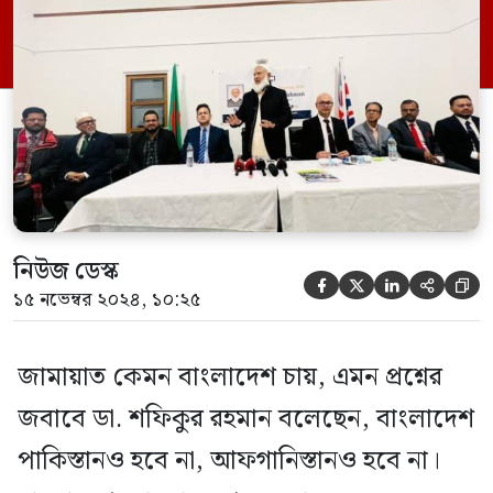
কার্যালয়ে অনুষ্ঠিত এক মতবিনিময় সভায় প্রধান
অতিথির বক্তব্যে এ কথা বলেন তিনি। বাংলাদেশ
জামায়াতে ইসলামীর আমির ডা. শফিকুর রহমান
বলেন, প্রবাসীরা দেশে […]
নিউজ ডেস্ক





১৫ নভেম্বর ২০২৪, ১০:২৫
জামায়াত কেমন বাংলাদেশ চায়, এমন প্রশ্নের
জবাবে ডা. শফিকুর রহমান বলেছেন, বাংলাদেশ
পাকিস্তানও হবে না, আফগানিস্তানও হবে না।