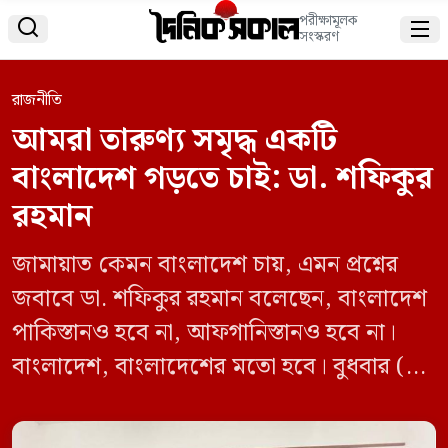
পরীক্ষামূলক


সংস্করণ
রাজনীতি
আমরা তারুণ্য সমৃদ্ধ একটি
বাংলাদেশ গড়তে চাই: ডা. শফিকুর
রহমান
জামায়াত কেমন বাংলাদেশ চায়, এমন প্রশ্নের
জবাবে ডা. শফিকুর রহমান বলেছেন, বাংলাদেশ
পাকিস্তানও হবে না, আফগানিস্তানও হবে না।
বাংলাদেশ, বাংলাদেশের মতো হবে। বুধবার (১৩
নভেম্বর) লন্ডনে ব্রিটিশ-বাংলাদেশ চেম্বার অব
কমার্স অ্যান্ড ইন্ডাস্ট্রিজের (বিবিসিসিআই)