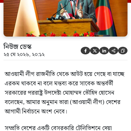
হওয়া অত্যাচার-নিপীড়ন মানুষ ভুলে যাবে এমন
[…]
নিউজ ডেস্ক





২৫ মে ২০২৬, ২০:১২
আওয়ামী লীগ রাজনীতি থেকে আউট হয়ে গেছে বা যাচ্ছে
এরকম থাকবে না বলে মন্তব্য করে সাবেক অন্তর্বর্তী
সরকারের পররাষ্ট্র উপদেষ্টা মোহাম্মদ তৌহিদ হোসেন
বলেছেন, আমার অনুমান তারা (আওয়ামী লীগ) দেশের
আগামী নির্বাচনে অংশ নেবে।
সম্প্রতি দেশের একটি বেসরকারি টেলিভিশনে দেয়া