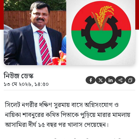
ইফতেখার আহমদ দিনারসহ ৩৮ জন নেতাকর্মী।
মঙ্গলবার দুপুরে মামলার দীর্ঘ শুনানি ও সাক্ষ্য-
প্রমাণ জেরা শেষে আসামিরা নির্দোষ প্রমাণিত
হওয়ায় খালাস দেন বিচারক। মানবপাচার […]
নিউজ ডেস্ক





১৩ মে ২০২৬, ১৪:৫০
সিলেট নগরীর দক্ষিণ সুরমায় বাসে অগ্নিসংযোগ ও
নায়িকা শাবনুরের কথিত পিতাকে পুড়িয়ে মারার মামলায়
আসামিরা দীর্ঘ ১৫ বছর পর খালাস পেয়েছেন।