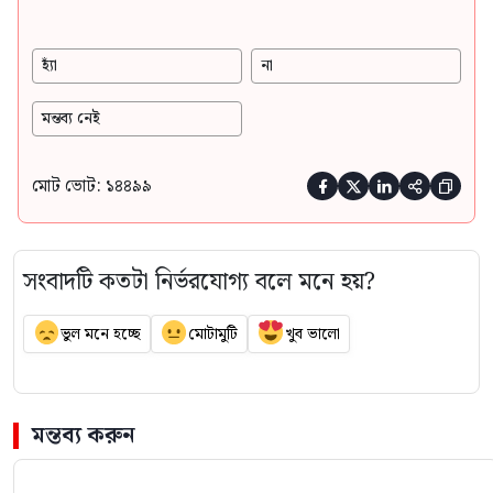
হ্যাঁ
না
মন্তব্য নেই
মোট ভোট: ১৪৪৯৯





সংবাদটি কতটা নির্ভরযোগ্য বলে মনে হয়?
ভুল মনে হচ্ছে
মোটামুটি
খুব ভালো
মন্তব্য করুন