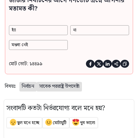
জাতীয় নির্বাচনের আগে গণভোট প্রশ্নে আপনার
মতামত কী?
হ্যাঁ
না
মন্তব্য নেই
মোট ভোট: ১৪৪৯৯





বিষয়ঃ
নির্বাচন
সাবেক পররাষ্ট্র উপদেষ্টা
সংবাদটি কতটা নির্ভরযোগ্য বলে মনে হয়?
ভুল মনে হচ্ছে
মোটামুটি
খুব ভালো