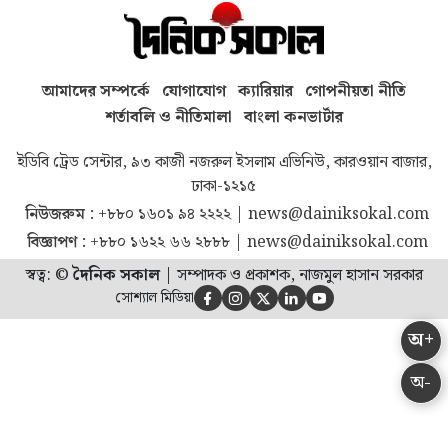
আমাদের সম্পর্কে
যোগাযোগ
ক্যারিয়ার
গোপনীয়তা নীতি
শর্তাবলি ও নীতিমালা
বাংলা কনভার্টার
ইডিবি ট্রেড সেন্টার, ৯৩ কাজী নজরুল ইসলাম এভিনিউ, কারওয়ান বাজার,
ঢাকা-১২১৫
নিউজরুম :
+৮৮০ ১৬০১ ৯৪ ২২২২
|
news@dainiksokal.com
বিজ্ঞাপণ :
+৮৮০ ১৬২২ ৬৬ ২৮৮৮
|
news@dainiksokal.com
স্বত্ব: ©
দৈনিক সকাল
|
সম্পাদক ও প্রকাশক, নাজমুল হাসান সরকার
সোশ্যাল মিডিয়া





অ+
অ-