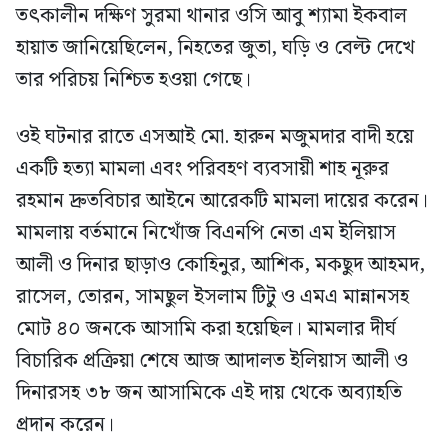
তৎকালীন দক্ষিণ সুরমা থানার ওসি আবু শ্যামা ইকবাল
হায়াত জানিয়েছিলেন, নিহতের জুতা, ঘড়ি ও বেল্ট দেখে
তার পরিচয় নিশ্চিত হওয়া গেছে।
ওই ঘটনার রাতে এসআই মো. হারুন মজুমদার বাদী হয়ে
একটি হত্যা মামলা এবং পরিবহণ ব্যবসায়ী শাহ নূরুর
রহমান দ্রুতবিচার আইনে আরেকটি মামলা দায়ের করেন।
মামলায় বর্তমানে নিখোঁজ বিএনপি নেতা এম ইলিয়াস
আলী ও দিনার ছাড়াও কোহিনুর, আশিক, মকছুদ আহমদ,
রাসেল, তোরন, সামছুল ইসলাম টিটু ও এমএ মান্নানসহ
মোট ৪০ জনকে আসামি করা হয়েছিল। মামলার দীর্ঘ
বিচারিক প্রক্রিয়া শেষে আজ আদালত ইলিয়াস আলী ও
দিনারসহ ৩৮ জন আসামিকে এই দায় থেকে অব্যাহতি
প্রদান করেন।