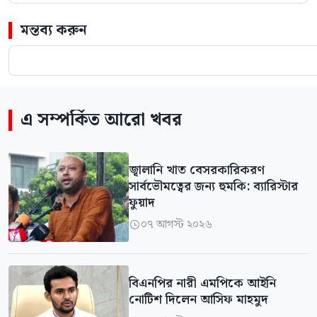
মন্তব্য করুন
এ সম্পর্কিত আরো খবর
জ্বালানি খাত বেসরকারিকরণ
সার্বভৌমত্বের জন্য হুমকি: ব্যারিস্টার
ফুয়াদ
০৭ আগস্ট ২০২৬

বিএনপির নারী এমপিকে আইনি
নোটিশ দিলেন আসিফ মাহমুদ