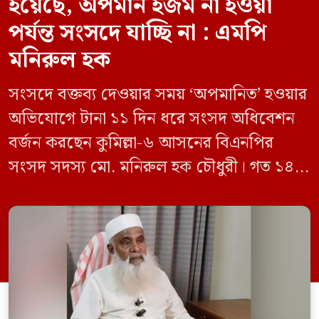
হয়েছে, অপমান হজম না হওয়া
পর্যন্ত সংসদে যাচ্ছি না : এমপি
মনিরুল হক
সংসদে বক্তব্য দেওয়ার সময় ‘অপমানিত’ হওয়ার
অভিযোগে টানা ১১ দিন ধরে সংসদ অধিবেশন
বর্জন করছেন কুমিল্লা-৬ আসনের বিএনপির
সংসদ সদস্য মো. মনিরুল হক চৌধুরী। গত ১৪
জুন ডেপুটি স্পিকার কায়সার কামালের এক
রুলিং ও সিদ্ধান্তের প্রতিবাদে ১৫ থেকে ২৫ জুন
পর্যন্ত তিনি সংসদে যাননি। মনিরুল হক চৌধুরী
বলেন, ‘আমাকে সংসদে অপমান করা হয়েছে।
স্পিকার ফোন […]