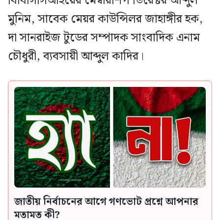
বিবিসিসিআইয়ের মেম্বারশিপ ডিরেক্টর আব্দুল
মুনিম, সাবেক মেয়র কাউন্সিলর জাহাঙ্গীর হক,
দা সানরাইজ টুডের সম্পাদক সাংবাদিক এনাম
চৌধুরী, ব্যবসায়ী আব্দুল কাদির।
জাতীয় নির্বাচনের আগে গণভোট প্রশ্নে আপনার
মতামত কী?