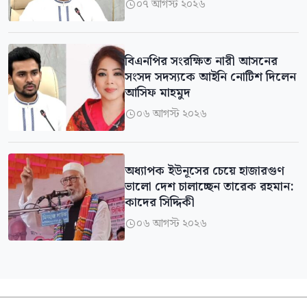
০৭ আগস্ট ২০২৬

বিএনপির সংরক্ষিত নারী আসনের
সংসদ সদস্যকে আইনি নোটিশ দিলেন
আসিফ মাহমুদ
০৬ আগস্ট ২০২৬

অধ্যাপক ইউনূসের চেয়ে হাজারগুণ
ভালো দেশ চালাচ্ছেন তারেক রহমান:
কাদের সিদ্দিকী
০৬ আগস্ট ২০২৬
