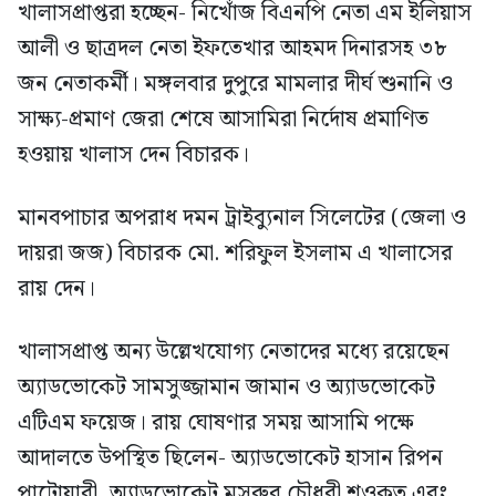
খালাসপ্রাপ্তরা হচ্ছেন- নিখোঁজ বিএনপি নেতা এম ইলিয়াস
আলী ও ছাত্রদল নেতা ইফতেখার আহমদ দিনারসহ ৩৮
জন নেতাকর্মী। মঙ্গলবার দুপুরে মামলার দীর্ঘ শুনানি ও
সাক্ষ্য-প্রমাণ জেরা শেষে আসামিরা নির্দোষ প্রমাণিত
হওয়ায় খালাস দেন বিচারক।
মানবপাচার অপরাধ দমন ট্রাইব্যুনাল সিলেটের (জেলা ও
দায়রা জজ) বিচারক মো. শরিফুল ইসলাম এ খালাসের
রায় দেন।
খালাসপ্রাপ্ত অন্য উল্লেখযোগ্য নেতাদের মধ্যে রয়েছেন
অ্যাডভোকেট সামসুজ্জামান জামান ও অ্যাডভোকেট
এটিএম ফয়েজ। রায় ঘোষণার সময় আসামি পক্ষে
আদালতে উপস্থিত ছিলেন- অ্যাডভোকেট হাসান রিপন
পাটোয়ারী, অ্যাডভোকেট মসরুর চৌধুরী শওকত এবং