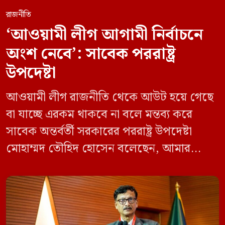
রাজনীতি
‘আওয়ামী লীগ আগামী নির্বাচনে
অংশ নেবে’: সাবেক পররাষ্ট্র
উপদেষ্টা
আওয়ামী লীগ রাজনীতি থেকে আউট হয়ে গেছে
বা যাচ্ছে এরকম থাকবে না বলে মন্তব্য করে
সাবেক অন্তর্বর্তী সরকারের পররাষ্ট্র উপদেষ্টা
মোহাম্মদ তৌহিদ হোসেন বলেছেন, আমার
অনুমান তারা (আওয়ামী লীগ) দেশের আগামী
নির্বাচনে অংশ নেবে। সম্প্রতি দেশের একটি
বেসরকারি টেলিভিশনে দেয়া সাক্ষাৎকারে তিনি
এসব কথা বলেন। আওয়ামী লীগ সরকারের সময়