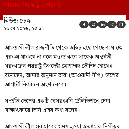
বেসরকারি টেলিভিশনে দেয়া সাক্ষাৎকারে তিনি
এসব কথা বলেন। আওয়ামী লীগ সরকারের সময়
নিউজ ডেস্ক
হওয়া অত্যাচার-নিপীড়ন মানুষ ভুলে যাবে এমন





২৫ মে ২০২৬, ২০:১২
[…]
আওয়ামী লীগ রাজনীতি থেকে আউট হয়ে গেছে বা যাচ্ছে
এরকম থাকবে না বলে মন্তব্য করে সাবেক অন্তর্বর্তী
সরকারের পররাষ্ট্র উপদেষ্টা মোহাম্মদ তৌহিদ হোসেন
বলেছেন, আমার অনুমান তারা (আওয়ামী লীগ) দেশের
আগামী নির্বাচনে অংশ নেবে।
সম্প্রতি দেশের একটি বেসরকারি টেলিভিশনে দেয়া
সাক্ষাৎকারে তিনি এসব কথা বলেন।
আওয়ামী লীগ সরকারের সময় হওয়া অত্যাচার-নিপীড়ন