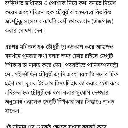
ব্যক্তিগত স্বাধীনতা ও পোশাক নিয়ে কথা বলতে নিষেধ
করেন এবং মনিরুল হক চৌধুরীর বক্তব্যের বিতর্কিত
অংশটুকু সংসদের কার্যবিবরণী থেকে বাদ (এক্সপাঞ্জ)
করার ঘোষণা দেন।
এরপর মনিরুল হক চৌধুরী দুঃখপ্রকাশ করে আত্মপক্ষ
সমর্থনে পুনরায় কথা বলার জন্য ফ্লোর চাইলে ডেপুটি
স্পিকার তা নাকচ করে দেন। পরবর্তীতে পানিসম্পদমন্ত্রী
মো. শহীদউদ্দিন চৌধুরী এ্যানি এবং সরকারি দলের চিফ
হুইপ মো. নূরুল ইসলাম বিষয়টি হালকা করার চেষ্টা করে
মনিরুল হক চৌধুরীকে কথা বলার সুযোগ দেওয়ার
অনুরোধ করলেও ডেপুটি স্পিকার তার সিদ্ধান্তে অনড়
থাকেন।
এই ঘটনার পর থেকেই ক্ষোভে সংসদ বয়কট করে