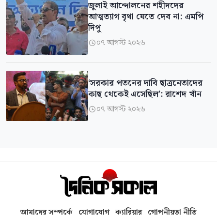
জুলাই আন্দোলনের শহীদদের
আত্মত্যাগ বৃথা যেতে দেব না: এমপি
দিপু
০৭ আগস্ট ২০২৬

‘সরকার পতনের দাবি ছাত্রনেতাদের
কাছ থেকেই এসেছিল’: রাশেদ খাঁন
০৭ আগস্ট ২০২৬

আমাদের সম্পর্কে
যোগাযোগ
ক্যারিয়ার
গোপনীয়তা নীতি