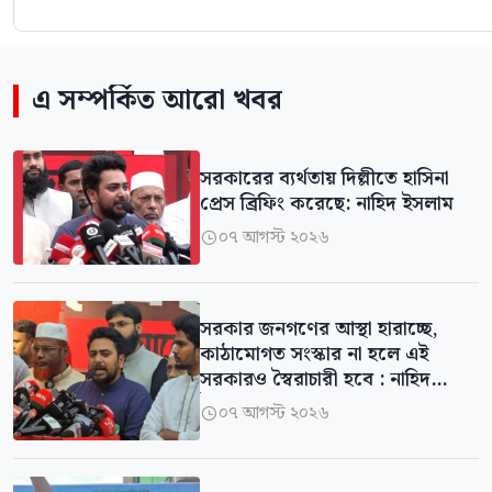
এ সম্পর্কিত আরো খবর
সরকারের ব্যর্থতায় দিল্লীতে হাসিনা
প্রেস ব্রিফিং করেছে: নাহিদ ইসলাম
০৭ আগস্ট ২০২৬

সরকার জনগণের আস্থা হারাচ্ছে,
কাঠামোগত সংস্কার না হলে এই
সরকারও স্বৈরাচারী হবে : নাহিদ
ইসলাম
০৭ আগস্ট ২০২৬
