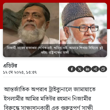
হবে। শাহজাহান আলী বলেন, “নিজামী সাহেব
রাজাকার আমরা দেখিও নাই, শুনিও নাই। এখন
শুনতেছি। আমারে শিখায়া দিছিলো নিজামীর নাম
তুই কইছ, আমি কইছিলাম, মিথ্যা কথা কইছিলাম।
রাষ্ট্রপক্ষের সাক্ষী […]
নিজামী সাহেব রাজাকার দেখিও নাই, শুনিও নাই, আমারে শিখায়া দিছিলো তুই
কইছ: রাষ্ট্রপক্ষের সাক্ষী
এডিটর





১২ মে ২০২৫, ১৫:৫৭
আন্তর্জাতিক অপরাধ ট্রাইব্যুনালে জামায়াতে
ইসলামীর আমির মতিউর রহমান নিজামীর
বিরুদ্ধে সাক্ষ্যদানকারী এক গুরুত্বপূর্ণ সাক্ষী