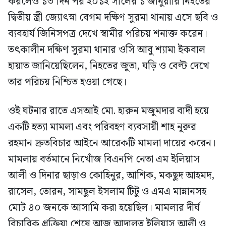
করলেও ১৩ দিন পর ২০১২ সালের ১ জানুয়ারি নিহতের
দ্বিতীয় স্ত্রী জ্যোৎস্না বেগম দক্ষিণ সুরমা থানায় এসে ছবি ও
ব্যবহার্য জিনিসপত্র দেখে স্বামীর পরিচয় শনাক্ত করেন।
তৎকালীন দক্ষিণ সুরমা থানার ওসি আবু শ্যামা ইকবাল
হায়াত জানিয়েছিলেন, নিহতের জুতা, ঘড়ি ও বেল্ট দেখে
তার পরিচয় নিশ্চিত হওয়া গেছে।
ওই ঘটনার রাতে এসআই মো. হারুন মজুমদার বাদী হয়ে
একটি হত্যা মামলা এবং পরিবহণ ব্যবসায়ী শাহ নূরুর
রহমান দ্রুতবিচার আইনে আরেকটি মামলা দায়ের করেন।
মামলায় বর্তমানে নিখোঁজ বিএনপি নেতা এম ইলিয়াস
আলী ও দিনার ছাড়াও কোহিনুর, আশিক, মকছুদ আহমদ,
রাসেল, তোরন, সামছুল ইসলাম টিটু ও এমএ মান্নানসহ
মোট ৪০ জনকে আসামি করা হয়েছিল। মামলার দীর্ঘ
বিচারিক প্রক্রিয়া শেষে আজ আদালত ইলিয়াস আলী ও