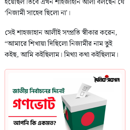
হয়েছিল।তবে এখন শাহজাহান আলী বলছেন যে
‘নিজামী সাহেব ছিলো না’।
সেই শাহজাহান আলীই সম্প্রতি স্বীকার করেন,
“আমারে শিখায়া দিছিলো নিজামীর নাম তুই
কইছ, আমি কইছিলাম। মিথ্যা কথা কইছিলাম।