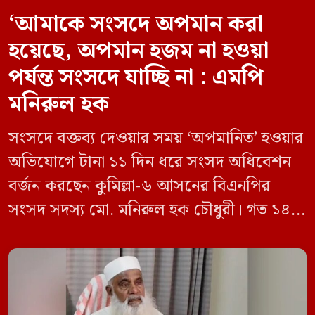
‘আমাকে সংসদে অপমান করা
হয়েছে, অপমান হজম না হওয়া
পর্যন্ত সংসদে যাচ্ছি না : এমপি
মনিরুল হক
সংসদে বক্তব্য দেওয়ার সময় ‘অপমানিত’ হওয়ার
অভিযোগে টানা ১১ দিন ধরে সংসদ অধিবেশন
বর্জন করছেন কুমিল্লা-৬ আসনের বিএনপির
সংসদ সদস্য মো. মনিরুল হক চৌধুরী। গত ১৪
জুন ডেপুটি স্পিকার কায়সার কামালের এক
রুলিং ও সিদ্ধান্তের প্রতিবাদে ১৫ থেকে ২৫ জুন
পর্যন্ত তিনি সংসদে যাননি। মনিরুল হক চৌধুরী
বলেন, ‘আমাকে সংসদে অপমান করা হয়েছে।