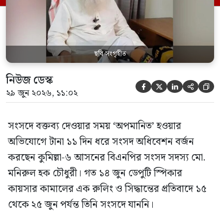
স্পিকার ফোন […]
ছবি সংগৃহীত
নিউজ ডেস্ক





২৯ জুন ২০২৬, ১১:০২
সংসদে বক্তব্য দেওয়ার সময় ‘অপমানিত’ হওয়ার
অভিযোগে টানা ১১ দিন ধরে সংসদ অধিবেশন বর্জন
করছেন কুমিল্লা-৬ আসনের বিএনপির সংসদ সদস্য মো.
মনিরুল হক চৌধুরী। গত ১৪ জুন ডেপুটি স্পিকার
কায়সার কামালের এক রুলিং ও সিদ্ধান্তের প্রতিবাদে ১৫
থেকে ২৫ জুন পর্যন্ত তিনি সংসদে যাননি।