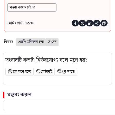
মন্তব্য করতে চাই না
মোট ভোট: ৭৩৭৮





বিষয়ঃ
এমপি মনিরুল হক
সংসদ
সংবাদটি কতটা নির্ভরযোগ্য বলে মনে হয়?
😞
😐
😍
ভুল মনে হচ্ছে
মোটামুটি
খুব ভালো
মন্তব্য করুন