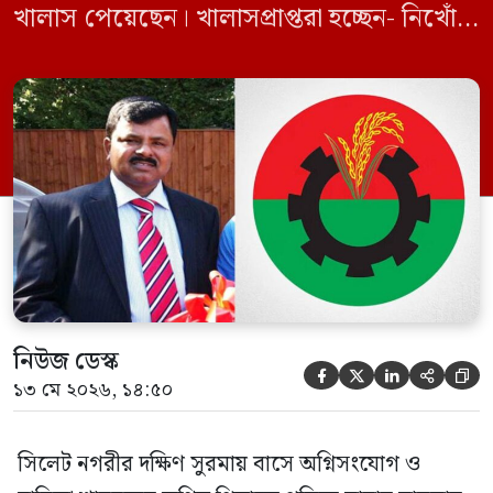
খালাস পেয়েছেন। খালাসপ্রাপ্তরা হচ্ছেন- নিখোঁজ
বিএনপি নেতা এম ইলিয়াস আলী ও ছাত্রদল নেতা
ইফতেখার আহমদ দিনারসহ ৩৮ জন নেতাকর্মী।
মঙ্গলবার দুপুরে মামলার দীর্ঘ শুনানি ও সাক্ষ্য-
প্রমাণ জেরা শেষে আসামিরা নির্দোষ প্রমাণিত
হওয়ায় খালাস দেন বিচারক। মানবপাচার […]
নিউজ ডেস্ক





১৩ মে ২০২৬, ১৪:৫০
সিলেট নগরীর দক্ষিণ সুরমায় বাসে অগ্নিসংযোগ ও