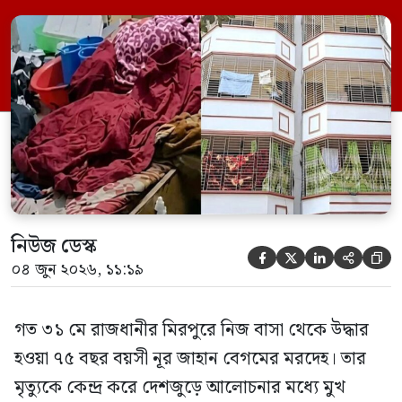
(বুয়েট) অধ্যাপক একেএম আশিকুর রহমান।
তিনি পরিবারের বিরুদ্ধে ছড়ানো বিভিন্ন তথ্যকে
মিথ্যা বলে দাবি করেছেন। বুধবার (৩ জুন)
গণমাধ্যমে দেওয়া বক্তব্যে তিনি এই […]
নিউজ ডেস্ক





০৪ জুন ২০২৬, ১১:১৯
গত ৩১ মে রাজধানীর মিরপুরে নিজ বাসা থেকে উদ্ধার
হওয়া ৭৫ বছর বয়সী নূর জাহান বেগমের মরদেহ। তার
মৃত্যুকে কেন্দ্র করে দেশজুড়ে আলোচনার মধ্যে মুখ