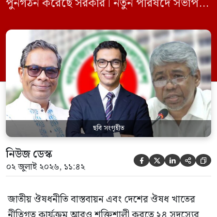
পুনর্গঠন করেছে সরকার। নতুন পরিষদে সভাপতি
হিসেবে দায়িত্ব পালন করবেন স্বাস্থ্য ও পরিবার
কল্যাণমন্ত্রী এবং সদস্য সচিব থাকবেন স্বাস্থ্য ও
পরিবার কল্যাণ মন্ত্রণালয়ের সচিব। একই সঙ্গে
স্বাস্থ্য প্রতিমন্ত্রী, বাংলাদেশ বিনিয়োগ উন্নয়ন
কর্তৃপক্ষ (বিডা)-এর নির্বাহী চেয়ারম্যান এবং
জাতীয় […]
ছবি সংগৃহীত
নিউজ ডেস্ক





০২ জুলাই ২০২৬, ১১:৪২
জাতীয় ঔষধনীতি বাস্তবায়ন এবং দেশের ঔষধ খাতের
নীতিগত কার্যক্রম আরও শক্তিশালী করতে ২৪ সদস্যের