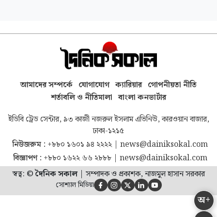
আমাদের সম্পর্কে
যোগাযোগ
ক্যারিয়ার
গোপনীয়তা নীতি
শর্তাবলি ও নীতিমালা
বাংলা কনভার্টার
ইডিবি ট্রেড সেন্টার, ৯৩ কাজী নজরুল ইসলাম এভিনিউ, কারওয়ান বাজার,
ঢাকা-১২১৫
নিউজরুম :
+৮৮০ ১৬০১ ৯৪ ২২২২
|
news@dainiksokal.com
বিজ্ঞাপণ :
+৮৮০ ১৬২২ ৬৬ ২৮৮৮
|
news@dainiksokal.com
স্বত্ব: ©
দৈনিক সকাল
|
সম্পাদক ও প্রকাশক, নাজমুল হাসান সরকার
সোশ্যাল মিডিয়া





অ+