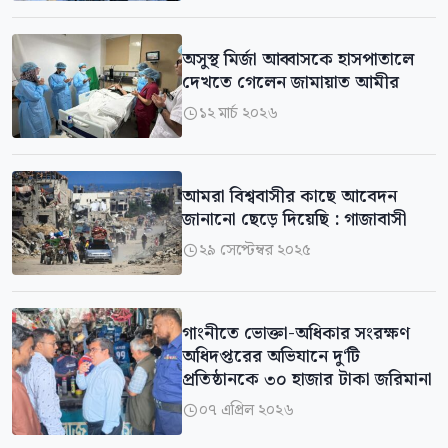
অসুস্থ মির্জা আব্বাসকে হাসপাতালে
দেখতে গেলেন জামায়াত আমীর
১২ মার্চ ২০২৬

আমরা বিশ্ববাসীর কাছে আবেদন
জানানো ছেড়ে দিয়েছি : গাজাবাসী
২৯ সেপ্টেম্বর ২০২৫

গাংনীতে ভোক্তা-অধিকার সংরক্ষণ
অধিদপ্তরের অভিযানে দু‘টি
প্রতিষ্ঠানকে ৩০ হাজার টাকা জরিমানা
০৭ এপ্রিল ২০২৬
