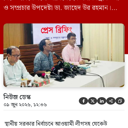
ও সম্প্রচার উপদেষ্টা ডা. জাহেদ উর রহমান।
মঙ্গলবার (০৯ জুন) সচিবালয়ে তথ্য অধিদপ্তরের
সম্মেলন কক্ষে এক প্রেস ব্রিফিংয়ে সাংবাদিকদের
এক প্রশ্নের জবাবে তিনি এ কথা বলেন।
নিউজ ডেস্ক





০৯ জুন ২০২৬, ১২:৩৬
স্থানীয় সরকার নির্বাচনে আওয়ামী লীগসহ যেকেউ