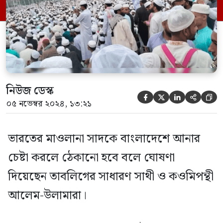
আলেম-উলামারা অভিযোগ করে বলেন,
সাদপন্থীরা হচ্ছে আওয়ামী লীগের দোসর।
আওয়ামী লীগ চলে গেলেও তারা এখন বর্তমান
সরকারের […]
নিউজ ডেস্ক





০৫ নভেম্বর ২০২৪, ১৩:২১
ভারতের মাওলানা সাদকে বাংলাদেশে আনার
চেষ্টা করলে ঠেকানো হবে বলে ঘোষণা
দিয়েছেন তাবলিগের সাধারণ সাথী ও কওমিপন্থী
আলেম-উলামারা।