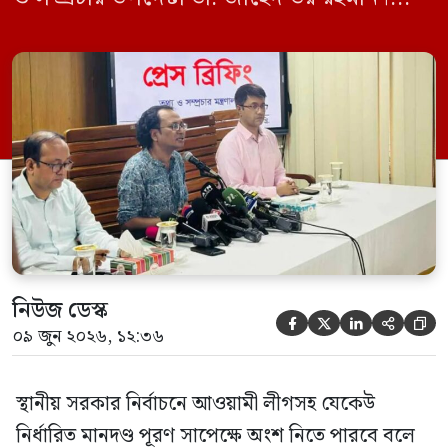
মঙ্গলবার (০৯ জুন) সচিবালয়ে তথ্য অধিদপ্তরের
সম্মেলন কক্ষে এক প্রেস ব্রিফিংয়ে সাংবাদিকদের
এক প্রশ্নের জবাবে তিনি এ কথা বলেন।
নিউজ ডেস্ক





০৯ জুন ২০২৬, ১২:৩৬
স্থানীয় সরকার নির্বাচনে আওয়ামী লীগসহ যেকেউ
নির্ধারিত মানদণ্ড পূরণ সাপেক্ষে অংশ নিতে পারবে বলে