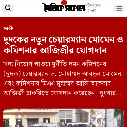
পরীক্ষামূলক


সংস্করণ
জাতীয়
দুদকের নতুন চেয়ারম্যান মোমেন ও
কমিশনার আজিজীর যোগদান
সদ্য নিয়োগ পাওয়া দুর্নীতি দমন কমিশনের
(দুদক) চেয়ারম্যান ড. মোহাম্মদ আবদুল মোমেন
এবং কমিশনার মিঞা মুহাম্মদ আলি আকবার
আজিজী চাকরিতে যোগদান করেছেন। বুধবার
(১১ ডিসেম্বর) বিকেল সাড়ে ৩টার দিকে দুদকের
প্রধান কার্যালয়ে তারা প্রবেশ করেন। এর আগে
গত ১০ ডিসেম্বর মন্ত্রিপরিষদ বিভাগ থেকে