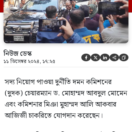
দেওয়া এক প্রজ্ঞাপনে দুর্নীতি দমন কমিশনের
(দুদক) চেয়ারম্যান হিসেবে সিনিয়র সচিব ড.
[…]
নিউজ ডেস্ক





১১ ডিসেম্বর ২০২৪, ১৭:২৫
সদ্য নিয়োগ পাওয়া দুর্নীতি দমন কমিশনের
(দুদক) চেয়ারম্যান ড. মোহাম্মদ আবদুল মোমেন
এবং কমিশনার মিঞা মুহাম্মদ আলি আকবার
আজিজী চাকরিতে যোগদান করেছেন।