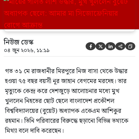
(বুয়েট) অধ্যাপক একেএম আশিকুর রহমান।
তিনি পরিবারের বিরুদ্ধে ছড়ানো বিভিন্ন তথ্যকে
মিথ্যা বলে দাবি করেছেন। বুধবার (৩ জুন)
গণমাধ্যমে দেওয়া বক্তব্যে তিনি এই […]
নিউজ ডেস্ক





০৪ জুন ২০২৬, ১১:১৯
গত ৩১ মে রাজধানীর মিরপুরে নিজ বাসা থেকে উদ্ধার
হওয়া ৭৫ বছর বয়সী নূর জাহান বেগমের মরদেহ। তার
মৃত্যুকে কেন্দ্র করে দেশজুড়ে আলোচনার মধ্যে মুখ
খুললেন নিহতের ছোট ছেলে বাংলাদেশ প্রকৌশল
বিশ্ববিদ্যালয়ের (বুয়েট) অধ্যাপক একেএম আশিকুর
রহমান। তিনি পরিবারের বিরুদ্ধে ছড়ানো বিভিন্ন তথ্যকে
মিথ্যা বলে দাবি করেছেন।