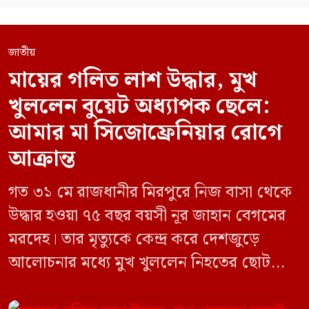
জাতীয়
মায়ের গলিত লাশ উদ্ধার, মুখ
খুললেন বুয়েট অধ্যাপক ছেলে:
আমার মা সিজোফ্রেনিয়ার রোগে
আক্রান্ত
গত ৩১ মে রাজধানীর মিরপুরে নিজ বাসা থেকে
উদ্ধার হওয়া ৭৫ বছর বয়সী নূর জাহান বেগমের
মরদেহ। তার মৃত্যুকে কেন্দ্র করে দেশজুড়ে
আলোচনার মধ্যে মুখ খুললেন নিহতের ছোট
ছেলে বাংলাদেশ প্রকৌশল বিশ্ববিদ্যালয়ের