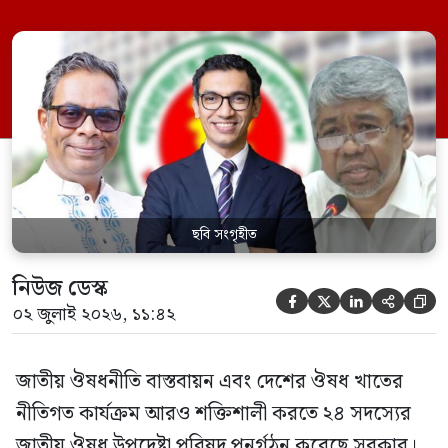
হিসেবে দায়িত্ব পালন করবেন স্বাস্থ্য ও পরিবার
কল্যাণমন্ত্রী এবং সদস্য সচিব থাকবেন স্বাস্থ্য ও
পরিবার কল্যাণ মন্ত্রণালয়ের সচিব। একই সঙ্গে
স্বাস্থ্য প্রতিমন্ত্রী, বাংলাদেশ বিনিয়োগ উন্নয়ন
কর্তৃপক্ষ (বিডা)-এর নির্বাহী চেয়ারম্যান এবং
জাতীয় […]
ছবি সংগৃহীত
নিউজ ডেস্ক





০২ জুলাই ২০২৬, ১১:৪২
জাতীয় ঔষধনীতি বাস্তবায়ন এবং দেশের ঔষধ খাতের
নীতিগত কার্যক্রম আরও শক্তিশালী করতে ২৪ সদস্যের
জাতীয় ঔষধ উপদেষ্টা পরিষদ পুনর্গঠন করেছে সরকার।