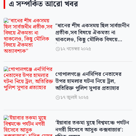
এ সম্পর্কিত আরো খবর
“ধানের শীষ একসময় ছিল সার্বজনীন
প্রতীক,সব বিষয়ে ঐকমত্য না
থাকলেও, কিছু মৌলিক বিষয়ে
ঐকমত্য অত্যাবশ্যক”
১২ নভেম্বর ২০২৫

গোপালগঞ্জে এনসিপির নেতাদের
উপর হামলার ঘটনা নিয়ে ট্রল,
অতিরিক্ত পুলিশ সুপার প্রত্যাহার
১৭ জুলাই ২০২৫

‘ইয়াবার তকমা মুছে বিশ্বমঞ্চে পর্যটন
নগরী হিসেবে আসুক কক্সবাজার’: