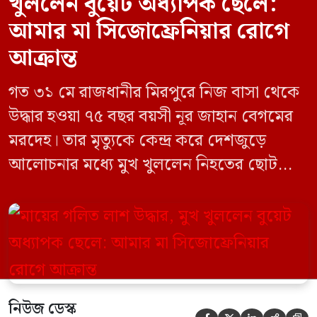
খুললেন বুয়েট অধ্যাপক ছেলে:
আমার মা সিজোফ্রেনিয়ার রোগে
আক্রান্ত
গত ৩১ মে রাজধানীর মিরপুরে নিজ বাসা থেকে
উদ্ধার হওয়া ৭৫ বছর বয়সী নূর জাহান বেগমের
মরদেহ। তার মৃত্যুকে কেন্দ্র করে দেশজুড়ে
আলোচনার মধ্যে মুখ খুললেন নিহতের ছোট
ছেলে বাংলাদেশ প্রকৌশল বিশ্ববিদ্যালয়ের
(বুয়েট) অধ্যাপক একেএম আশিকুর রহমান।
তিনি পরিবারের বিরুদ্ধে ছড়ানো বিভিন্ন তথ্যকে
মিথ্যা বলে দাবি করেছেন। বুধবার (৩ জুন)
গণমাধ্যমে দেওয়া বক্তব্যে তিনি এই […]
নিউজ ডেস্ক