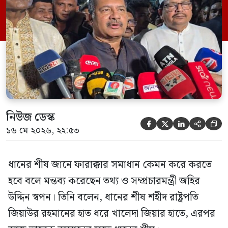
বিকেলে কেন্দ্রীয় শহীদ মিনারে ফারাক্কা লং মার্চের
৫০ বছর পূর্তি উপলক্ষে আয়োজিত এক
আলোচনা […]
নিউজ ডেস্ক





১৬ মে ২০২৬, ২২:৫৩
ধানের শীষ জানে ফারাক্কার সমাধান কেমন করে করতে
হবে বলে মন্তব্য করেছেন তথ্য ও সম্প্রচারমন্ত্রী জহির
উদ্দিন স্বপন। তিনি বলেন, ধানের শীষ শহীদ রাষ্ট্রপতি
জিয়াউর রহমানের হাত ধরে খালেদা জিয়ার হাতে, এরপর