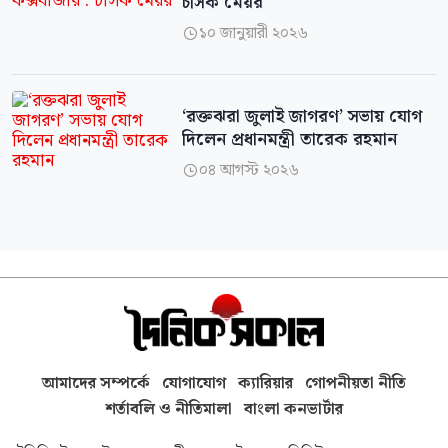
চসিক মেয়র
১০ জানুয়ারী ২০২৬

‘রক্তঝরা জুলাই জাগরণ’ সভায় যোগ
দিলেন প্রধানমন্ত্রী তারেক রহমান
০৪ আগস্ট ২০২৬

আমাদের সম্পর্কে
যোগাযোগ
ক্যারিয়ার
গোপনীয়তা নীতি
শর্তাবলি ও নীতিমালা
বাংলা কনভার্টার