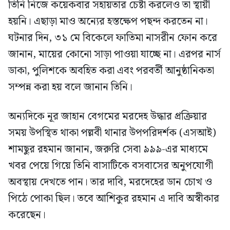
তিনি নিজে কয়েকবার সহায়তার চেষ্টা করলেও তা স্থায়ী
হয়নি। এছাড়া মাও অন্যের হস্তক্ষেপ পছন্দ করতেন না।
ঘটনার দিন, ৩১ মে বিকেলে ফাতিমা নাসরীন ফোন করে
জানান, মায়ের কোনো সাড়া পাওয়া যাচ্ছে না। এরপর নার্স
ডাকা, পুলিশকে অবহিত করা এবং পরবর্তী আনুষ্ঠানিকতা
সম্পন্ন করা হয় বলে জানান তিনি।
অন্যদিকে নূর জাহান বেগমের মরদেহ উদ্ধার প্রক্রিয়ার
সময় উপস্থিত থাকা পল্লবী থানার উপপরিদর্শক (এসআই)
শামছুর রহমান জানান, জরুরি সেবা ৯৯৯-এর মাধ্যমে
খবর পেয়ে গিয়ে তিনি বাসাটিকে বসবাসের অনুপযোগী
অবস্থায় দেখতে পান। তার দাবি, মরদেহের ডান চোখ ও
পিঠে পোকা ছিল। তবে আশিকুর রহমান এ দাবি অস্বীকার
করেছেন।