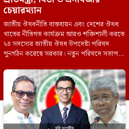
চেয়ারম্যান
জাতীয় ঔষধনীতি বাস্তবায়ন এবং দেশের ঔষধ
খাতের নীতিগত কার্যক্রম আরও শক্তিশালী করতে
২৪ সদস্যের জাতীয় ঔষধ উপদেষ্টা পরিষদ
পুনর্গঠন করেছে সরকার। নতুন পরিষদে সভাপতি
হিসেবে দায়িত্ব পালন করবেন স্বাস্থ্য ও পরিবার
কল্যাণমন্ত্রী এবং সদস্য সচিব থাকবেন স্বাস্থ্য ও
পরিবার কল্যাণ মন্ত্রণালয়ের সচিব। একই সঙ্গে
স্বাস্থ্য প্রতিমন্ত্রী, বাংলাদেশ বিনিয়োগ উন্নয়ন
কর্তৃপক্ষ (বিডা)-এর নির্বাহী চেয়ারম্যান এবং
জাতীয় […]
ছবি সংগৃহীত