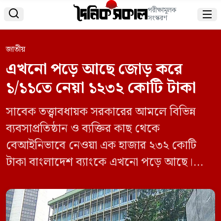
পরীক্ষামূলক


সংস্করণ
জাতীয়
এখনো পড়ে আছে জোড় করে
১/১১তে নেয়া ১২৩২ কোটি টাকা
সাবেক তত্ত্বাবধায়ক সরকারের আমলে বিভিন্ন
ব্যবসাপ্রতিষ্ঠান ও ব্যক্তির কাছ থেকে
বেআইনিভাবে নেওয়া এক হাজার ২৩২ কোটি
টাকা বাংলাদেশ ব্যাংকে এখনো পড়ে আছে।
দেশের উচ্চ আদালতের শরণাপন্ন হয়েও টাকা
ফেরত পাচ্ছেন না ভুক্তভোগীরা। আপিল ও
রিভিউয়ের পর আবার আপিল আবেদন—