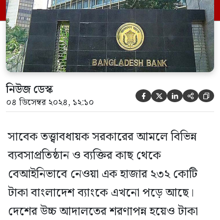
আইনের এই সুযোগ নিয়ে বিপুল পরিমাণ এই অর্থ
আটকে রেখেছে কেন্দ্রীয় ব্যাংক। মামলার
বিবরণে জানা যায়, ২০০৭ […]
নিউজ ডেস্ক





০৪ ডিসেম্বর ২০২৪, ১২:১০
সাবেক তত্ত্বাবধায়ক সরকারের আমলে বিভিন্ন
ব্যবসাপ্রতিষ্ঠান ও ব্যক্তির কাছ থেকে
বেআইনিভাবে নেওয়া এক হাজার ২৩২ কোটি
টাকা বাংলাদেশ ব্যাংকে এখনো পড়ে আছে।
দেশের উচ্চ আদালতের শরণাপন্ন হয়েও টাকা