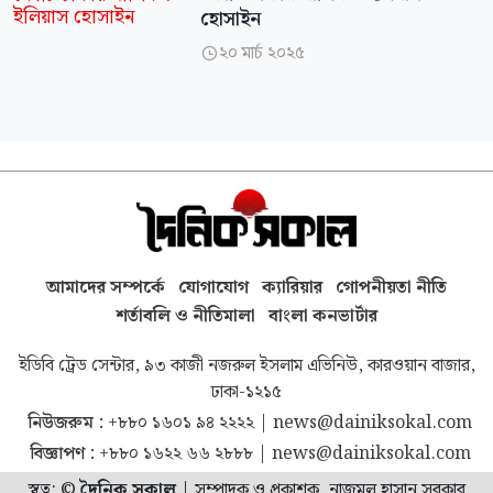
হোসাইন
২০ মার্চ ২০২৫

আমাদের সম্পর্কে
যোগাযোগ
ক্যারিয়ার
গোপনীয়তা নীতি
শর্তাবলি ও নীতিমালা
বাংলা কনভার্টার
ইডিবি ট্রেড সেন্টার, ৯৩ কাজী নজরুল ইসলাম এভিনিউ, কারওয়ান বাজার,
ঢাকা-১২১৫
নিউজরুম :
+৮৮০ ১৬০১ ৯৪ ২২২২
|
news@dainiksokal.com
বিজ্ঞাপণ :
+৮৮০ ১৬২২ ৬৬ ২৮৮৮
|
news@dainiksokal.com
স্বত্ব: ©
দৈনিক সকাল
|
সম্পাদক ও প্রকাশক, নাজমুল হাসান সরকার