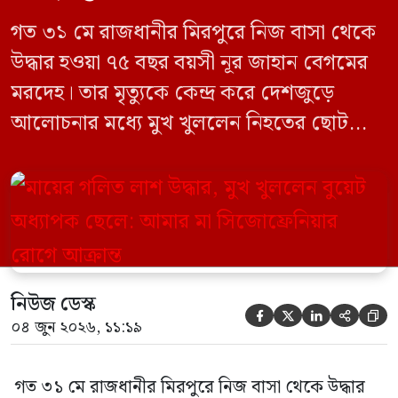
গত ৩১ মে রাজধানীর মিরপুরে নিজ বাসা থেকে
উদ্ধার হওয়া ৭৫ বছর বয়সী নূর জাহান বেগমের
মরদেহ। তার মৃত্যুকে কেন্দ্র করে দেশজুড়ে
আলোচনার মধ্যে মুখ খুললেন নিহতের ছোট
ছেলে বাংলাদেশ প্রকৌশল বিশ্ববিদ্যালয়ের
(বুয়েট) অধ্যাপক একেএম আশিকুর রহমান।
তিনি পরিবারের বিরুদ্ধে ছড়ানো বিভিন্ন তথ্যকে
মিথ্যা বলে দাবি করেছেন। বুধবার (৩ জুন)
গণমাধ্যমে দেওয়া বক্তব্যে তিনি এই […]
নিউজ ডেস্ক





০৪ জুন ২০২৬, ১১:১৯
গত ৩১ মে রাজধানীর মিরপুরে নিজ বাসা থেকে উদ্ধার