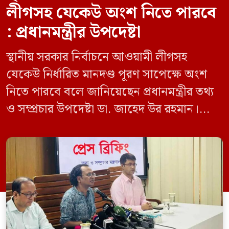
লীগসহ যেকেউ অংশ নিতে পারবে
: প্রধানমন্ত্রীর উপদেষ্টা
স্থানীয় সরকার নির্বাচনে আওয়ামী লীগসহ
যেকেউ নির্ধারিত মানদণ্ড পূরণ সাপেক্ষে অংশ
নিতে পারবে বলে জানিয়েছেন প্রধানমন্ত্রীর তথ্য
ও সম্প্রচার উপদেষ্টা ডা. জাহেদ উর রহমান।
মঙ্গলবার (০৯ জুন) সচিবালয়ে তথ্য অধিদপ্তরের
সম্মেলন কক্ষে এক প্রেস ব্রিফিংয়ে সাংবাদিকদের
এক প্রশ্নের জবাবে তিনি এ কথা বলেন।