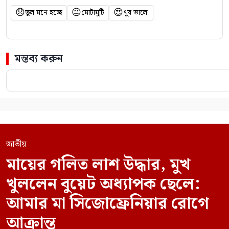
😞
😐
😍
ভুল মনে হচ্ছে
মোটামুটি
খুব ভালো
মন্তব্য করুন
জাতীয়
মায়ের গলিত লাশ উদ্ধার, মুখ
খুললেন বুয়েট অধ্যাপক ছেলে:
আমার মা সিজোফ্রেনিয়ার রোগে
আক্রান্ত