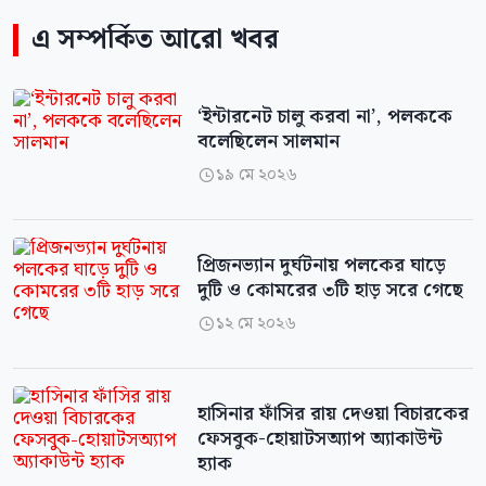
এ সম্পর্কিত আরো খবর
‘ইন্টারনেট চালু করবা না’, পলককে
বলেছিলেন সালমান
১৯ মে ২০২৬

প্রিজনভ্যান দুর্ঘটনায় পলকের ঘাড়ে
দুটি ও কোমরের ৩টি হাড় সরে গেছে
১২ মে ২০২৬

হাসিনার ফাঁসির রায় দেওয়া বিচারকের
ফেসবুক-হোয়াটসঅ্যাপ অ্যাকাউন্ট
হ্যাক