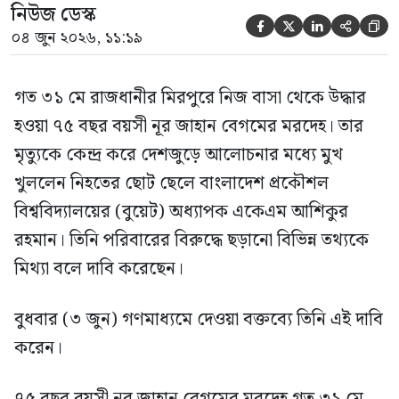
নিউজ ডেস্ক





০৪ জুন ২০২৬, ১১:১৯
গত ৩১ মে রাজধানীর মিরপুরে নিজ বাসা থেকে উদ্ধার
হওয়া ৭৫ বছর বয়সী নূর জাহান বেগমের মরদেহ। তার
মৃত্যুকে কেন্দ্র করে দেশজুড়ে আলোচনার মধ্যে মুখ
খুললেন নিহতের ছোট ছেলে বাংলাদেশ প্রকৌশল
বিশ্ববিদ্যালয়ের (বুয়েট) অধ্যাপক একেএম আশিকুর
রহমান। তিনি পরিবারের বিরুদ্ধে ছড়ানো বিভিন্ন তথ্যকে
মিথ্যা বলে দাবি করেছেন।
বুধবার (৩ জুন) গণমাধ্যমে দেওয়া বক্তব্যে তিনি এই দাবি
করেন।
৭৫ বছর বয়সী নূর জাহান বেগমের মরদেহ গত ৩১ মে