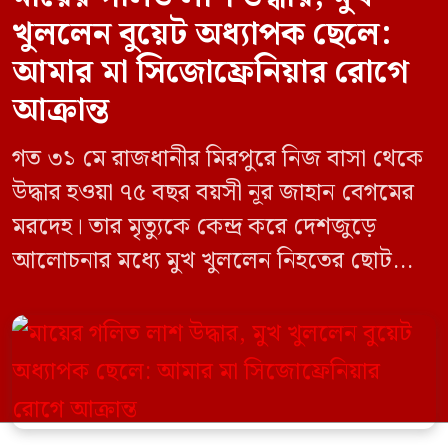
খুললেন বুয়েট অধ্যাপক ছেলে:
আমার মা সিজোফ্রেনিয়ার রোগে
আক্রান্ত
গত ৩১ মে রাজধানীর মিরপুরে নিজ বাসা থেকে
উদ্ধার হওয়া ৭৫ বছর বয়সী নূর জাহান বেগমের
মরদেহ। তার মৃত্যুকে কেন্দ্র করে দেশজুড়ে
আলোচনার মধ্যে মুখ খুললেন নিহতের ছোট
ছেলে বাংলাদেশ প্রকৌশল বিশ্ববিদ্যালয়ের
(বুয়েট) অধ্যাপক একেএম আশিকুর রহমান।
তিনি পরিবারের বিরুদ্ধে ছড়ানো বিভিন্ন তথ্যকে
মিথ্যা বলে দাবি করেছেন। বুধবার (৩ জুন)
গণমাধ্যমে দেওয়া বক্তব্যে তিনি এই […]