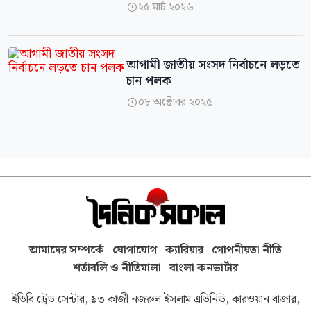
২৫ মার্চ ২০২৬

আগামী জাতীয় সংসদ নির্বাচনে লড়তে
চান পলক
০৮ অক্টোবর ২০২৫

আমাদের সম্পর্কে
যোগাযোগ
ক্যারিয়ার
গোপনীয়তা নীতি
শর্তাবলি ও নীতিমালা
বাংলা কনভার্টার
ইডিবি ট্রেড সেন্টার, ৯৩ কাজী নজরুল ইসলাম এভিনিউ, কারওয়ান বাজার,