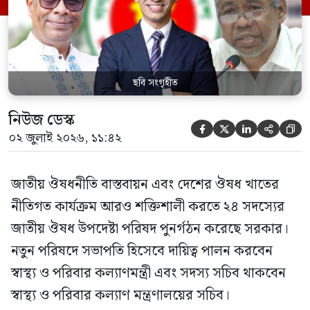
কর্তৃপক্ষ (বিডা)-এর নির্বাহী চেয়ারম্যান এবং
জাতীয় […]
ছবি সংগৃহীত
নিউজ ডেস্ক





০২ জুলাই ২০২৬, ১১:৪২
জাতীয় ঔষধনীতি বাস্তবায়ন এবং দেশের ঔষধ খাতের
নীতিগত কার্যক্রম আরও শক্তিশালী করতে ২৪ সদস্যের
জাতীয় ঔষধ উপদেষ্টা পরিষদ পুনর্গঠন করেছে সরকার।
নতুন পরিষদে সভাপতি হিসেবে দায়িত্ব পালন করবেন
স্বাস্থ্য ও পরিবার কল্যাণমন্ত্রী এবং সদস্য সচিব থাকবেন
স্বাস্থ্য ও পরিবার কল্যাণ মন্ত্রণালয়ের সচিব।