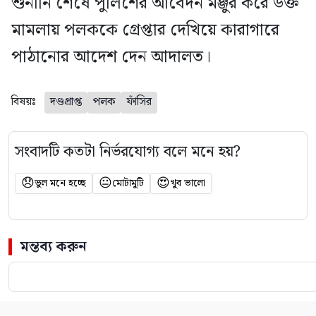
শুনানি শেষে পুলিশের আবেদন মঞ্জুর করে উক্ত
মামলায় পলককে গ্রেপ্তার দেখিয়ে কারাগারে
পাঠানোর আদেশ দেন আদালত।
বিষয়ঃ
দণ্ডপ্রাপ্ত
পলক
ফাঁসির
সংবাদটি কতটা নির্ভরযোগ্য বলে মনে হয়?
😞
😐
😍
ভুল মনে হচ্ছে
মোটামুটি
খুব ভালো
মন্তব্য করুন