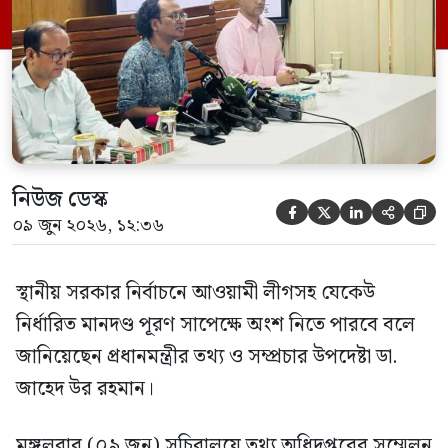
নিউজ ডেস্ক





০৯ জুন ২০২৬, ১২:৩৬
স্থানীয় সরকার নির্বাচনে আওয়ামী লীগসহ যেকেউ
নির্ধারিত মানদণ্ড পূরণ সাপেক্ষে অংশ নিতে পারবে বলে
জানিয়েছেন প্রধানমন্ত্রীর তথ্য ও সম্প্রচার উপদেষ্টা ডা.
জাহেদ উর রহমান।
মঙ্গলবার (০৯ জুন) সচিবালয়ে তথ্য অধিদপ্তরের সম্মেলন