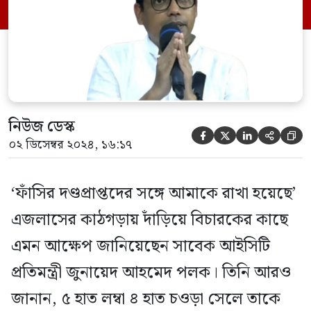
সোমবার (২ ডিসেম্বর) ঢাকার চিফ মেট্রোপলিটন
ম্যাজিস্ট্রেট (সিএমএম) আদালতের
মেট্রোপলিটন […]
নিউজ ডেস্ক





০২ ডিসেম্বর ২০২৪, ১৬:১৭
‘ফাঁসির দণ্ডপ্রাপ্তদের সঙ্গে আমাকে রাখা হয়েছে’
এজলাসের কাঠগড়ায় দাঁড়িয়ে বিচারকের কাছে
এমন আক্ষেপ জানিয়েছেন সাবেক আইসিটি
প্রতিমন্ত্রী জুনায়েদ আহমেদ পলক। তিনি আরও
জানান, ৫ হাত লম্বা ৪ হাত চওড়া সেলে তাকে