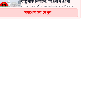
রাষ্ট্রপতি নির্বাচন: বিএনপি প্রার্থী
চূড়ান্ত করেনি, জামায়াতের বৈঠক
কাল
সর্বশেষ সব দেখুন
সৌদি আরবে হুথিদের হামলায়
শিশুসহ আহত ১১ জন, বড় হামলার
আশঙ্কায় রিয়াদ
যুক্তরাষ্ট্র সফরে যাচ্ছেন প্রধানমন্ত্রী
তারেক রহমান
‘বিএনপি-এনসিপি-জামায়াতের মধ্যে
জুলাইয়ের স্টেক ভাগ হয়েছে,
জুলাই সবার, শুধু রাজনৈতিক
দলের নয়’: নাহিদ
দুই ঘণ্টার ব্যবধানে সড়কে ঝরল ১৬
প্রাণ