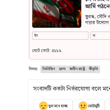
আর্মি গঠনে
তুরস্ক, সৌদি 
গড়ার উদ্যোগ 
হ্যাঁ
না
মোট ভোট: ৫১১৬
বিষয়ঃ
ফিলিস্তিন
ফ্রান্স
স্বাধীন রাষ্ট্রে
স্বীকৃতি
সংবাদটি কতটা নির্ভরযোগ্য বলে মন
ভুল মনে হচ্ছে
মোটামুটি