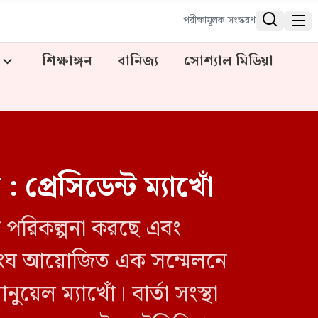


পরীক্ষামূলক সংস্করণ
শিক্ষাঙ্গন
বানিজ্য
সোশ্যাল মিডিয়া
 : প্রেসিডেন্ট ম্যাখোঁ
য়ার পরিকল্পনা করছে এবং
িসংঘ আয়োজিত এক সম্মেলনে
ল ম্যাখোঁ। বার্তা সংস্থা