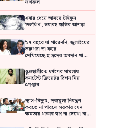
ফখরুল
এবার ধেয়ে আসছে টাইফুন
‘ডলফিন’, ভয়াবহ ক্ষতির আশঙ্কা
‘১৭ বছরে যা পারেননি, জুলাইয়ের
তরুণরা তা করে
দেখিয়েছে,ছাত্রদের অবদান খাটো
করার রাজনীতি করবেন না’:
তাজনূভা
স্কুলছাত্রীকে ধর্ষণের মামলায়
কনটেন্ট ক্রিয়েটর রিপন মিয়া
গ্রেপ্তার
গ্যাস–বিদ্যুৎ, দ্রব্যমূল্য নিয়ন্ত্রণ
করতে না পারলে সরকার যেন
ক্ষমতায় থাকার স্বপ্ন না দেখে: নাহিদ
ইসলাম