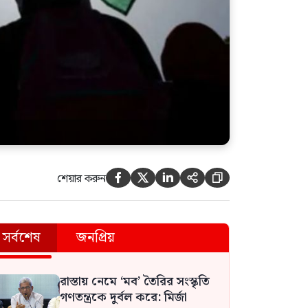
শেয়ার করুন





সর্বশেষ
জনপ্রিয়
রাস্তায় নেমে ‘মব’ তৈরির সংস্কৃতি
গণতন্ত্রকে দুর্বল করে: মির্জা