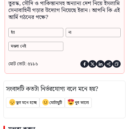
তুরস্ক, সৌদি ও পাকিস্তানসহ অন্যান্য দেশ নিয়ে ইসলামি
সেনাবাহিনী গড়ার উদ্যোগ নিয়েছে ইরান। আপনি কি এই
আর্মি গঠনের পক্ষে?
হ্যাঁ
না
মন্তব্য নেই
মোট ভোট: ৫১১৬





সংবাদটি কতটা নির্ভরযোগ্য বলে মনে হয়?
ভুল মনে হচ্ছে
মোটামুটি
খুব ভালো