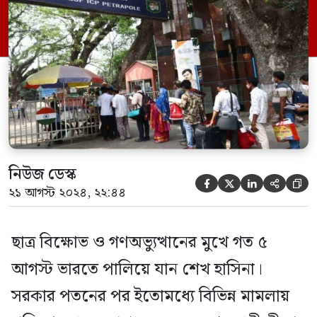
পরিস্থিতিতে আত্মগোপনে থাকা প্রভাবশালী এমপি
ও রাজনীতিকরা মোটা অংকের অর্থের বিনিময়ে
সক্রিয় সিন্ডিকেট চক্রের সহায়তায় ভারতে পাড়ি
জমাচ্ছেন […]
নিউজ ডেস্ক





২১ আগস্ট ২০২৪, ২২:৪৪
ছাত্র বিক্ষোভ ও গণঅভ্যুত্থানের মুখে গত ৫
আগস্ট ভারতে পালিয়ে যান শেখ হাসিনা।
সরকার পতনের পর ইতোমধ্যে বিভিন্ন মামলায়