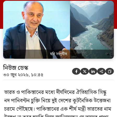
পানির ওপর কেউ হাত দিলে সেই হাত কেটে
ফেলা হবে। ভারতের কেন্দ্রীয় জলসম্পদ মন্ত্রী সি
আর পাতিল কর্তৃক আগামী দেড় থেকে দুই বছরের
[…]
ছবি সংগৃহীত
নিউজ ডেস্ক





৩০ জুন ২০২৬, ১০:৪৫
ভারত ও পাকিস্তানের মধ্যে দীর্ঘদিনের ঐতিহাসিক সিন্ধু
নদ পানিবণ্টন চুক্তি নিয়ে দুই দেশের কূটনৈতিক উত্তেজনা
চরমে পৌঁছেছে। পাকিস্তানের এক শীর্ষ মন্ত্রী ভারতের নাম