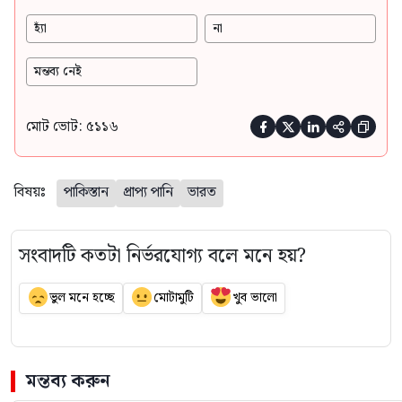
হ্যাঁ
না
মন্তব্য নেই
মোট ভোট: ৫১১৬





বিষয়ঃ
পাকিস্তান
প্রাপ্য পানি
ভারত
সংবাদটি কতটা নির্ভরযোগ্য বলে মনে হয়?
ভুল মনে হচ্ছে
মোটামুটি
খুব ভালো
মন্তব্য করুন