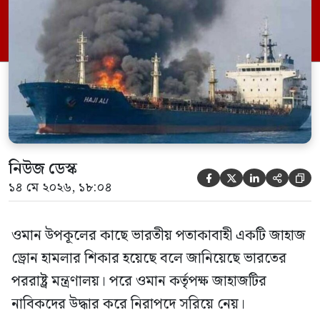
‘এমএসভি হাজি আলি’ (Haji Ali) নামের
কার্গো শিপের উপর এই হামলার ঘটনায় তীব্র
উদ্বেগ প্রকাশ করেছে নয়াদিল্লি। প্রাথমিক […]
নিউজ ডেস্ক





১৪ মে ২০২৬, ১৮:০৪
ওমান উপকূলের কাছে ভারতীয় পতাকাবাহী একটি জাহাজ
ড্রোন হামলার শিকার হয়েছে বলে জানিয়েছে ভারতের
পররাষ্ট্র মন্ত্রণালয়। পরে ওমান কর্তৃপক্ষ জাহাজটির
নাবিকদের উদ্ধার করে নিরাপদে সরিয়ে নেয়।