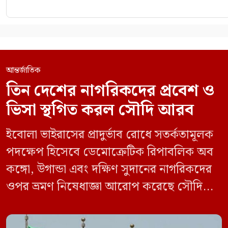
আন্তর্জাতিক
তিন দেশের নাগরিকদের প্রবেশ ও
ভিসা স্থগিত করল সৌদি আরব
ইবোলা ভাইরাসের প্রাদুর্ভাব রোধে সতর্কতামূলক
পদক্ষেপ হিসেবে ডেমোক্রেটিক রিপাবলিক অব
কঙ্গো, উগান্ডা এবং দক্ষিণ সুদানের নাগরিকদের
ওপর ভ্রমণ নিষেধাজ্ঞা আরোপ করেছে সৌদি
আরব। একই সঙ্গে এই তিন দেশ থেকে আসা
যেকোনো ভ্রমণকারীর জন্য ভিসা ইস্যু এবং