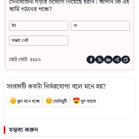
সেনাবাহিনী গড়ার উদ্যোগ নিয়েছে ইরান। আপনি কি এই
আর্মি গঠনের পক্ষে?
হ্যাঁ
না
মন্তব্য নেই
মোট ভোট: ৫১১৬





সংবাদটি কতটা নির্ভরযোগ্য বলে মনে হয়?
ভুল মনে হচ্ছে
মোটামুটি
খুব ভালো
মন্তব্য করুন