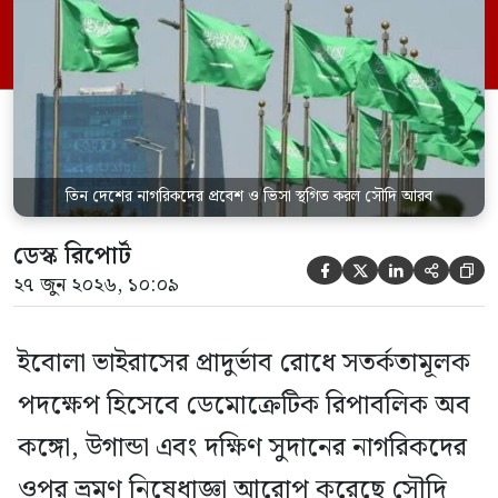
সৌদিতে প্রবেশ সাময়িকভাবে স্থগিত করা
হয়েছে। সৌদি প্রেস এজেন্সি (এসপিএ)
জানিয়েছে, এই নিষেধাজ্ঞা শুধুমাত্র সরাসরি ওই
তিন দেশ থেকে […]
তিন দেশের নাগরিকদের প্রবেশ ও ভিসা স্থগিত করল সৌদি আরব
ডেস্ক রিপোর্ট





২৭ জুন ২০২৬, ১০:০৯
ইবোলা ভাইরাসের প্রাদুর্ভাব রোধে সতর্কতামূলক
পদক্ষেপ হিসেবে ডেমোক্রেটিক রিপাবলিক অব
কঙ্গো, উগান্ডা এবং দক্ষিণ সুদানের নাগরিকদের
ওপর ভ্রমণ নিষেধাজ্ঞা আরোপ করেছে সৌদি