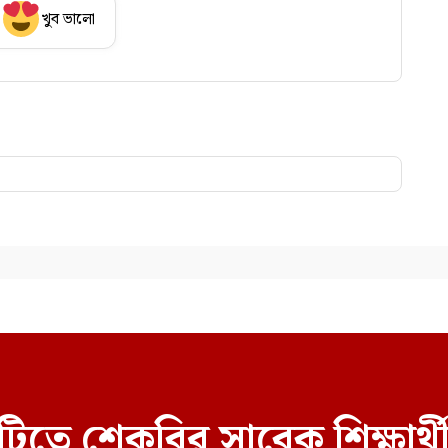
খুব ভালো
িটিতে শেকৃবির সাবেক শিক্ষার্থ