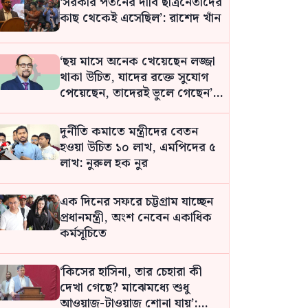
‘সরকার পতনের দাবি ছাত্রনেতাদের
কাছ থেকেই এসেছিল’: রাশেদ খাঁন
‘ছয় মাসে অনেক খেয়েছেন লজ্জা
থাকা উচিত, যাদের রক্তে সুযোগ
পেয়েছেন, তাদেরই ভুলে গেছেন’:
বিএনপির এমপি
দুর্নীতি কমাতে মন্ত্রীদের বেতন
হওয়া উচিত ১০ লাখ, এমপিদের ৫
লাখ: নুরুল হক নুর
এক দিনের সফরে চট্টগ্রাম যাচ্ছেন
প্রধানমন্ত্রী, অংশ নেবেন একাধিক
কর্মসূচিতে
‘কিসের হাসিনা, তার চেহারা কী
দেখা গেছে? মাঝেমধ্যে শুধু
আওয়াজ-টাওয়াজ শোনা যায়’: