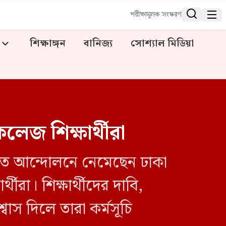


পরীক্ষামূলক সংস্করণ
শিক্ষাঙ্গন
বানিজ্য
সোশ্যাল মিডিয়া
েজ শিক্ষার্থীরা
াবিতে আন্দোলনে নেমেছেন ঢাকা
থীরা। শিক্ষার্থীদের দাবি,
বাস দিলে তারা কর্মসূচি