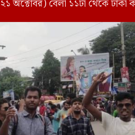
র (২১ অক্টোবর) বেলা ১১টা থেকে ঢাক
ি শিক্ষার্থী। পরে মানববন্ধন […]