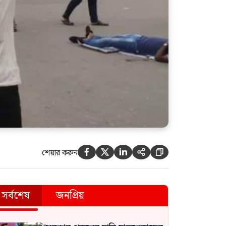
শেয়ার করুন





সর্বশেষ
জনপ্রিয়