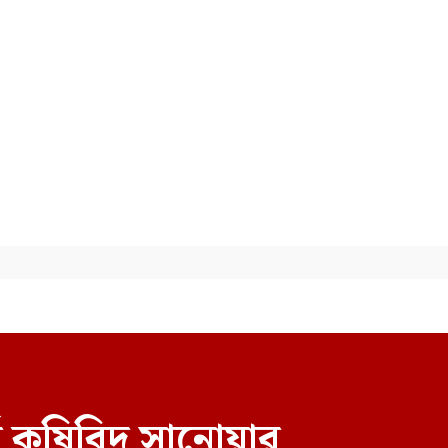
জিপিএস ব্যবহার ছাড়াই মার্কিন
ঘাঁটিতে নিখুঁত হামলা চালান ইরানি
পাইলটরা
ী কৃষিবিদ সানোয়ার