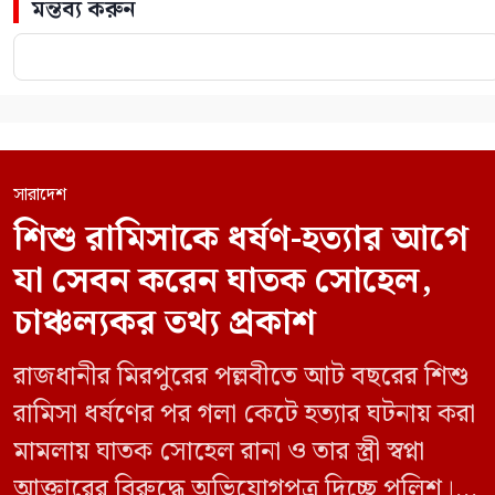
মন্তব্য করুন
সারাদেশ
শিশু রামিসাকে ধর্ষণ-হত্যার আগে
যা সেবন করেন ঘাতক সোহেল,
চাঞ্চল্যকর তথ্য প্রকাশ
রাজধানীর মিরপুরের পল্লবীতে আট বছরের শিশু
রামিসা ধর্ষণের পর গলা কেটে হত্যার ঘটনায় করা
মামলায় ঘাতক সোহেল রানা ও তার স্ত্রী স্বপ্না
আক্তারের বিরুদ্ধে অভিযোগপত্র দিচ্ছে পুলিশ।