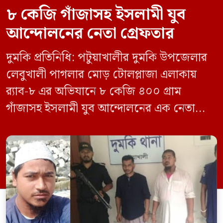
৮ কেজি গাঁজাসহ ইসলামী যুব
আন্দোলনের নেতা গ্রেফতার
দুমকি প্রতিনিধি: পটুয়াখালীর দুমকি উপজেলার
লেবুখালী পাগলার মোড় টোলপ্লাজা এলাকায়
র‍্যাব-৮ এর অভিযানে ৮ কেজি ৪০০ গ্রাম
গাঁজাসহ ইসলামী যুব আন্দোলনের এক নেতাকে
গ্রেফতার করা হয়েছে। পরে তার দেওয়া তথ্যের
ভিত্তিতে অভিযান চালিয়ে মাদক চক্রের আরও
এক সদস্যকে আটক করা হয়। র‍্যাব ও পুলিশ
সূত্রে জানা গেছে, শুক্রবার গোপন সংবাদের
ভিত্তিতে র‍্যাব-৮, সিপিসি-১ পটুয়াখালী ক্যাম্পের
[…]