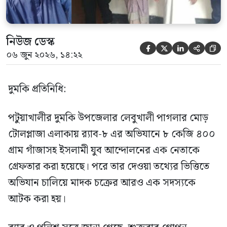
নিউজ ডেস্ক





০৬ জুন ২০২৬, ১৪:২২
দুমকি প্রতিনিধি:
পটুয়াখালীর দুমকি উপজেলার লেবুখালী পাগলার মোড়
টোলপ্লাজা এলাকায় র‍্যাব-৮ এর অভিযানে ৮ কেজি ৪০০
গ্রাম গাঁজাসহ ইসলামী যুব আন্দোলনের এক নেতাকে
গ্রেফতার করা হয়েছে। পরে তার দেওয়া তথ্যের ভিত্তিতে
অভিযান চালিয়ে মাদক চক্রের আরও এক সদস্যকে
আটক করা হয়।