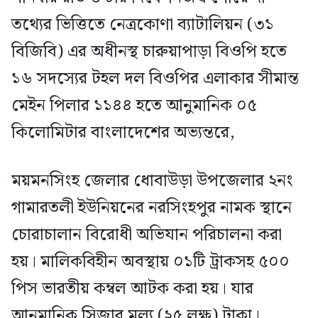
তথ্যের ভিত্তিতে নেত্রকোণা ব্যাটালিয়ন (৩১
বিজিবি) এর অধীনস্থ চারুয়াপাড়া বিওপি হতে
১৬ সদস্যের টহল দল বিওপির এলাকার সীমান্ত
মেইন পিলার ১১৪৪ হতে আনুমানিক ০৫
কিলোমিটার বাংলাদেশের অভ্যন্তরে,
ময়মনসিংহ জেলার ধোবাউড়া উপজেলার ২নং
গামারতলী ইউনিয়নের নরসিংহপুর নামক স্থানে
চোরাচালান বিরোধী অভিযান পরিচালনা করা
হয়। মালিকবিহীন অবস্থায় ০১টি ট্রাকসহ ৫০০
পিস ভারতীয় কম্বল আটক করা হয়। যার
আনুমানিক সিজার মূল্য (২৫ লক্ষ) টাকা।