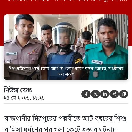
একইসঙ্গে রামিসাকে ধর্ষণ-হত্যার আগে ইয়াবা
সেবন করেছিলেন বলে জবানবন্দিতে
জানিয়েছেন আসামি। রোববার (২৪ মে) সকালে
মামলার তদন্ত কর্মকর্তা পল্লবী থানার উপ-
পরিদর্শক অহিদুজ্জামান এ তথ্য নিছিত করেন।
তিনি বলেন, […]
শিশু রামিসাকে ধর্ষণ-হত্যার আগে যা সেবন করেন ঘাতক সোহেল, চাঞ্চল্যকর
তথ্য প্রকাশ
নিউজ ডেস্ক





২৪ মে ২০২৬, ১১:২১
রাজধানীর মিরপুরের পল্লবীতে আট বছরের শিশু
রামিসা ধর্ষণের পর গলা কেটে হত্যার ঘটনায়