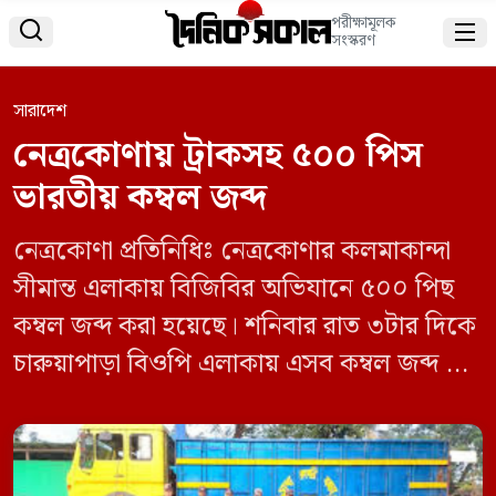
পরীক্ষামূলক


সংস্করণ
সারাদেশ
নেত্রকোণায় ট্রাকসহ ৫০০ পিস
ভারতীয় কম্বল জব্দ
নেত্রকোণা প্রতিনিধিঃ নেত্রকোণার কলমাকান্দা
সীমান্ত এলাকায় বিজিবির অভিযানে ৫০০ পিছ
কম্বল জব্দ করা হয়েছে। শনিবার রাত ৩টার দিকে
চারুয়াপাড়া বিওপি এলাকায় এসব কম্বল জব্দ করা
হয়। রোববার (২৪ নভেম্বর) দুপুরে নেত্রকোণা ৩১
বিজিবি ব্যাটালিয়নের অধিনায়ক লেঃ কর্নেল এ
এস এম কামরুজ্জামান স্বাক্ষরিত এক সংবাদ