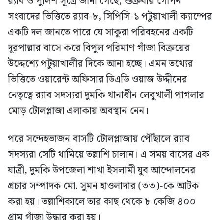
র‍্যাব ও পুলিশ সূত্রে জানা গেছে, শুক্রবার গোপন
সংবাদের ভিত্তিতে র‍্যাব-৮, সিপিসি-১ পটুয়াখালী ক্যাম্পের
একটি দল জানতে পারে যে সাকুরা পরিবহনের একটি
দূরপাল্লার বাসে করে বিপুল পরিমাণ গাঁজা বিক্রয়ের
উদ্দেশ্যে পটুয়াখালীর দিকে আনা হচ্ছে। এমন তথ্যের
ভিত্তিতে ওয়ারেন্ট অফিসার ডিএডি ওয়াজ উদ্দীনের
নেতৃত্বে র‍্যাব সদস্যরা দুমকি থানাধীন লেবুখালী পাগলার
মোড় টোলপ্লাজা এলাকায় অবস্থান নেন।
পরে সন্দেহভাজন বাসটি টোলপ্লাজায় পৌঁছালে র‍্যাব
সদস্যরা সেটি থামিয়ে তল্লাশি চালান। এ সময় বাসের এক
যাত্রী, দুমকি উপজেলা শাখা ইসলামী যুব আন্দোলনের
প্রচার সম্পাদক মো. সুমন হাওলাদার (৩৩)-কে আটক
করা হয়। তল্লাশিকালে তার কাছ থেকে ৮ কেজি ৪০০
গ্রাম গাঁজা উদ্ধার করা হয়।