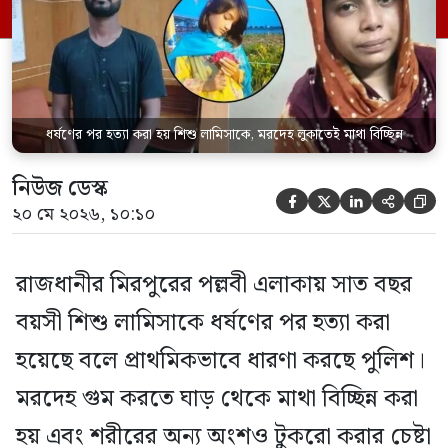
আক্তারকে (২৬) মাত্র ৭ ঘণ্টার […]
ধর্ষণের পর হত্যা করা হয় শিশু লামিসাকে, মরদেহ লুকাতেই মাথা বিচ্ছিন্ন
নিউজ ডেস্ক





২০ মে ২০২৬, ১০:১০
রাজধানীর মিরপুরের পল্লবী এলাকায় সাত বছর
বয়সী শিশু লামিসাকে ধর্ষণের পর হত্যা করা
হয়েছে বলে প্রাথমিকভাবে ধারণা করছে পুলিশ।
মরদেহ গুম করতে ঘাড় থেকে মাথা বিচ্ছিন্ন করা
হয় এবং শরীরের অন্য অংশও টুকরো করার চেষ্টা