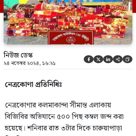
বিজ্ঞপ্তির মাধ্যমে এসব তথ্য নিশ্চিত করেছেন।
সংবাদ বিজ্ঞপ্তির মাধ্যমে জানা গেছে, […]
নিউজ ডেস্ক





২৪ নভেম্বর ২০২৪, ১৬:২১
নেত্রকোণা প্রতিনিধিঃ
নেত্রকোণার কলমাকান্দা সীমান্ত এলাকায়
বিজিবির অভিযানে ৫০০ পিছ কম্বল জব্দ করা
হয়েছে। শনিবার রাত ৩টার দিকে চারুয়াপাড়া