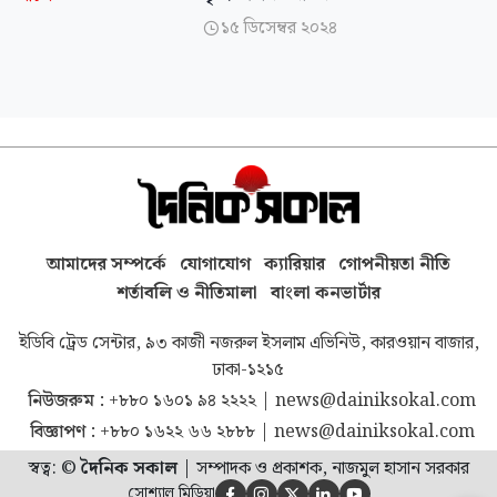
১৫ ডিসেম্বর ২০২৪

আমাদের সম্পর্কে
যোগাযোগ
ক্যারিয়ার
গোপনীয়তা নীতি
শর্তাবলি ও নীতিমালা
বাংলা কনভার্টার
ইডিবি ট্রেড সেন্টার, ৯৩ কাজী নজরুল ইসলাম এভিনিউ, কারওয়ান বাজার,
ঢাকা-১২১৫
নিউজরুম :
+৮৮০ ১৬০১ ৯৪ ২২২২
|
news@dainiksokal.com
বিজ্ঞাপণ :
+৮৮০ ১৬২২ ৬৬ ২৮৮৮
|
news@dainiksokal.com
স্বত্ব: ©
দৈনিক সকাল
|
সম্পাদক ও প্রকাশক, নাজমুল হাসান সরকার
সোশ্যাল মিডিয়া




