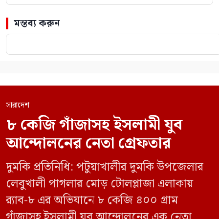
মন্তব্য করুন
সারাদেশ
৮ কেজি গাঁজাসহ ইসলামী যুব
আন্দোলনের নেতা গ্রেফতার
দুমকি প্রতিনিধি: পটুয়াখালীর দুমকি উপজেলার
লেবুখালী পাগলার মোড় টোলপ্লাজা এলাকায়
র‍্যাব-৮ এর অভিযানে ৮ কেজি ৪০০ গ্রাম
গাঁজাসহ ইসলামী যুব আন্দোলনের এক নেতাকে