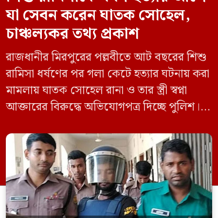
যা সেবন করেন ঘাতক সোহেল,
চাঞ্চল্যকর তথ্য প্রকাশ
রাজধানীর মিরপুরের পল্লবীতে আট বছরের শিশু
রামিসা ধর্ষণের পর গলা কেটে হত্যার ঘটনায় করা
মামলায় ঘাতক সোহেল রানা ও তার স্ত্রী স্বপ্না
আক্তারের বিরুদ্ধে অভিযোগপত্র দিচ্ছে পুলিশ।
একইসঙ্গে রামিসাকে ধর্ষণ-হত্যার আগে ইয়াবা
সেবন করেছিলেন বলে জবানবন্দিতে
জানিয়েছেন আসামি। রোববার (২৪ মে) সকালে
মামলার তদন্ত কর্মকর্তা পল্লবী থানার উপ-
পরিদর্শক অহিদুজ্জামান এ তথ্য নিছিত করেন।
তিনি বলেন, […]