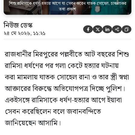
শিশু রামিসাকে ধর্ষণ-হত্যার আগে যা সেবন করেন ঘাতক সোহেল, চাঞ্চল্যকর
তথ্য প্রকাশ
নিউজ ডেস্ক





২৪ মে ২০২৬, ১১:২১
রাজধানীর মিরপুরের পল্লবীতে আট বছরের শিশু
রামিসা ধর্ষণের পর গলা কেটে হত্যার ঘটনায়
করা মামলায় ঘাতক সোহেল রানা ও তার স্ত্রী স্বপ্না
আক্তারের বিরুদ্ধে অভিযোগপত্র দিচ্ছে পুলিশ।
একইসঙ্গে রামিসাকে ধর্ষণ-হত্যার আগে ইয়াবা
সেবন করেছিলেন বলে জবানবন্দিতে
জানিয়েছেন আসামি।