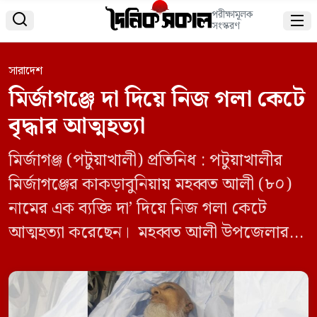
পরীক্ষামূলক


সংস্করণ
সারাদেশ
মির্জাগঞ্জে দা দিয়ে নিজ গলা কেটে
বৃদ্ধার আত্মহত্যা
মির্জাগঞ্জ (পটুয়াখালী) প্রতিনিধ : পটুয়াখালীর
মির্জাগঞ্জের কাকড়াবুনিয়ায় মহব্বত আলী (৮০)
নামের এক ব্যক্তি দা’ দিয়ে নিজ গলা কেটে
আত্মহত্যা করেছেন‌। মহব্বত আলী উপজেলার
কাকড়াবুনিয়া গ্রামের মৃত আলেপ হাওলাদারের
পুত্র এবং সোনাপুরা সরকারি প্রাথমিক বিদ্যালয়ে
সহকারী শিক্ষক মোঃ ফারুক আলম ও কৃষক