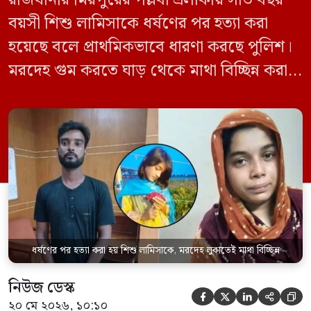
রাজধানীর মিরপুরের পল্লবী এলাকায় সাত বছর
বয়সী শিশু লামিসাকে ধর্ষণের পর হত্যা করা
হয়েছে বলে প্রাথমিকভাবে ধারণা করছে পুলিশ।
মরদেহ গুম করতে ঘাড় থেকে মাথা বিচ্ছিন্ন করা
হয় এবং শরীরের অন্য অংশও টুকরো করার চেষ্টা
চালানো হয় এই নৃশংস হত্যাকাণ্ডে পাশের ফ্ল্যাটের
ভাড়াটিয়া সোহেল রানা (৩০) ও তার স্ত্রী স্বপ্না
আক্তারকে (২৬) মাত্র ৭ ঘণ্টার […]
ধর্ষণের পর হত্যা করা হয় শিশু লামিসাকে, মরদেহ লুকাতেই মাথা বিচ্ছিন্ন
নিউজ ডেস্ক





২০ মে ২০২৬, ১০:১০