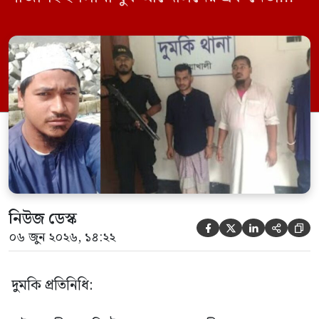
গ্রেফতার করা হয়েছে। পরে তার দেওয়া তথ্যের
ভিত্তিতে অভিযান চালিয়ে মাদক চক্রের আরও
এক সদস্যকে আটক করা হয়। র‍্যাব ও পুলিশ
সূত্রে জানা গেছে, শুক্রবার গোপন সংবাদের
ভিত্তিতে র‍্যাব-৮, সিপিসি-১ পটুয়াখালী ক্যাম্পের
[…]
নিউজ ডেস্ক





০৬ জুন ২০২৬, ১৪:২২
দুমকি প্রতিনিধি: