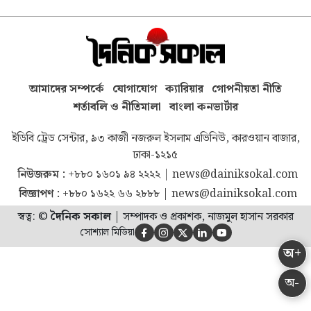
আমাদের সম্পর্কে
যোগাযোগ
ক্যারিয়ার
গোপনীয়তা নীতি
শর্তাবলি ও নীতিমালা
বাংলা কনভার্টার
ইডিবি ট্রেড সেন্টার, ৯৩ কাজী নজরুল ইসলাম এভিনিউ, কারওয়ান বাজার,
ঢাকা-১২১৫
নিউজরুম :
+৮৮০ ১৬০১ ৯৪ ২২২২
|
news@dainiksokal.com
বিজ্ঞাপণ :
+৮৮০ ১৬২২ ৬৬ ২৮৮৮
|
news@dainiksokal.com
স্বত্ব: ©
দৈনিক সকাল
|
সম্পাদক ও প্রকাশক, নাজমুল হাসান সরকার
সোশ্যাল মিডিয়া





অ+
অ-