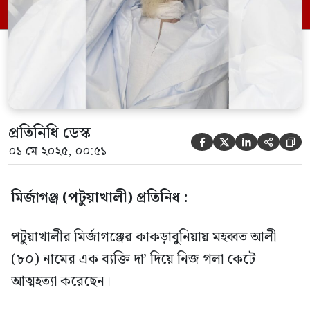
জাকির হাওলাদারের পিতা। জাকির হোসেনের
ছেলে বুলবুল কাকড়াবুনিয়া ইউনিয়নের ১নং
ওয়ার্ডের গ্রাম পুলিশ। জানা […]
প্রতিনিধি ডেস্ক





০১ মে ২০২৫, ০০:৫১
মির্জাগঞ্জ (পটুয়াখালী) প্রতিনিধ :
পটুয়াখালীর মির্জাগঞ্জের কাকড়াবুনিয়ায় মহব্বত আলী
(৮০) নামের এক ব্যক্তি দা’ দিয়ে নিজ গলা কেটে
আত্মহত্যা করেছেন‌।