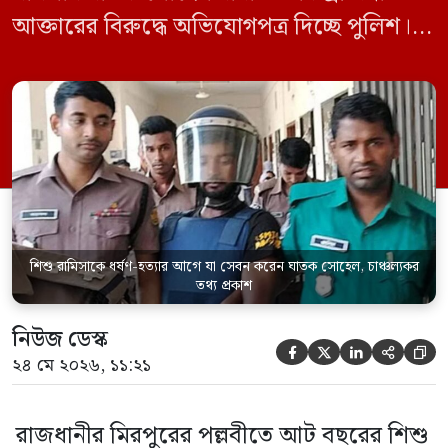
আক্তারের বিরুদ্ধে অভিযোগপত্র দিচ্ছে পুলিশ।
একইসঙ্গে রামিসাকে ধর্ষণ-হত্যার আগে ইয়াবা
সেবন করেছিলেন বলে জবানবন্দিতে
জানিয়েছেন আসামি। রোববার (২৪ মে) সকালে
মামলার তদন্ত কর্মকর্তা পল্লবী থানার উপ-
পরিদর্শক অহিদুজ্জামান এ তথ্য নিছিত করেন।
তিনি বলেন, […]
শিশু রামিসাকে ধর্ষণ-হত্যার আগে যা সেবন করেন ঘাতক সোহেল, চাঞ্চল্যকর
তথ্য প্রকাশ
নিউজ ডেস্ক





২৪ মে ২০২৬, ১১:২১
রাজধানীর মিরপুরের পল্লবীতে আট বছরের শিশু