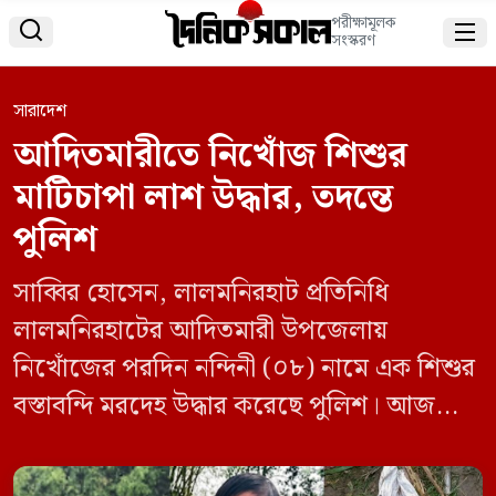
পরীক্ষামূলক


সংস্করণ
সারাদেশ
আদিতমারীতে নিখোঁজ শিশুর
মাটিচাপা লাশ উদ্ধার, তদন্তে
পুলিশ
সাব্বির হোসেন, লালমনিরহাট প্রতিনিধি
লালমনিরহাটের আদিতমারী উপজেলায়
নিখোঁজের পরদিন নন্দিনী (০৮) নামে এক শিশুর
বস্তাবন্দি মরদেহ উদ্ধার করেছে পুলিশ। আজ
মঙ্গলবার (১৬ জুন) সকালে উপজেলার
ভেলাবাড়ি ইউনিয়নের ফলিমারী গ্রামে নিজ বাড়ির