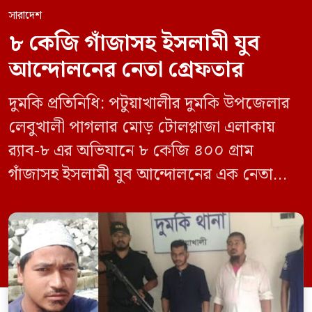
সারাদেশ
৮ কেজি গাঁজাসহ ইসলামী যুব
আন্দোলনের নেতা গ্রেফতার
দুমকি প্রতিনিধি: পটুয়াখালীর দুমকি উপজেলার
লেবুখালী পাগলার মোড় টোলপ্লাজা এলাকায়
র‍্যাব-৮ এর অভিযানে ৮ কেজি ৪০০ গ্রাম
গাঁজাসহ ইসলামী যুব আন্দোলনের এক নেতাকে
গ্রেফতার করা হয়েছে। পরে তার দেওয়া তথ্যের
ভিত্তিতে অভিযান চালিয়ে মাদক চক্রের আরও
এক সদস্যকে আটক করা হয়। র‍্যাব ও পুলিশ
সূত্রে জানা গেছে, শুক্রবার গোপন সংবাদের
ভিত্তিতে র‍্যাব-৮, সিপিসি-১ পটুয়াখালী ক্যাম্পের