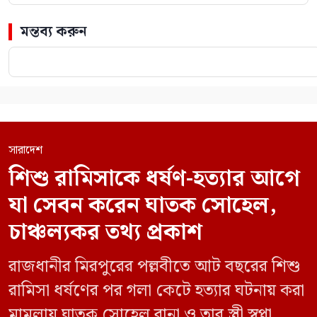
মন্তব্য করুন
সারাদেশ
শিশু রামিসাকে ধর্ষণ-হত্যার আগে
যা সেবন করেন ঘাতক সোহেল,
চাঞ্চল্যকর তথ্য প্রকাশ
রাজধানীর মিরপুরের পল্লবীতে আট বছরের শিশু
রামিসা ধর্ষণের পর গলা কেটে হত্যার ঘটনায় করা
মামলায় ঘাতক সোহেল রানা ও তার স্ত্রী স্বপ্না