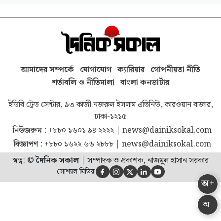
আমাদের সম্পর্কে
যোগাযোগ
ক্যারিয়ার
গোপনীয়তা নীতি
শর্তাবলি ও নীতিমালা
বাংলা কনভার্টার
ইডিবি ট্রেড সেন্টার, ৯৩ কাজী নজরুল ইসলাম এভিনিউ, কারওয়ান বাজার,
ঢাকা-১২১৫
নিউজরুম :
+৮৮০ ১৬০১ ৯৪ ২২২২
|
news@dainiksokal.com
বিজ্ঞাপণ :
+৮৮০ ১৬২২ ৬৬ ২৮৮৮
|
news@dainiksokal.com
স্বত্ব: ©
দৈনিক সকাল
|
সম্পাদক ও প্রকাশক, নাজমুল হাসান সরকার
সোশ্যাল মিডিয়া





অ+
অ-