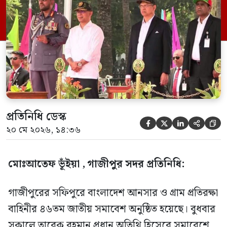
একাডেমিতে আয়োজিত এ অনুষ্ঠান উৎসবমুখর
ও জাঁকজমকপূর্ণ পরিবেশে অনুষ্ঠিত হয়। দেশের
আইনশৃঙ্খলা রক্ষা, জননিরাপত্তা নিশ্চিতকরণ এবং
তৃণমূল পর্যায়ের আর্থ-সামাজিক উন্নয়নে […]
প্রতিনিধি ডেস্ক





২০ মে ২০২৬, ১৪:৩৬
মোঃআতেফ ভূঁইয়া , গাজীপুর সদর প্রতিনিধি:
গাজীপুরের সফিপুরে বাংলাদেশ আনসার ও গ্রাম প্রতিরক্ষা
বাহিনীর ৪৬তম জাতীয় সমাবেশ অনুষ্ঠিত হয়েছে। বুধবার
সকালে তারেক রহমান প্রধান অতিথি হিসেবে সমাবেশে