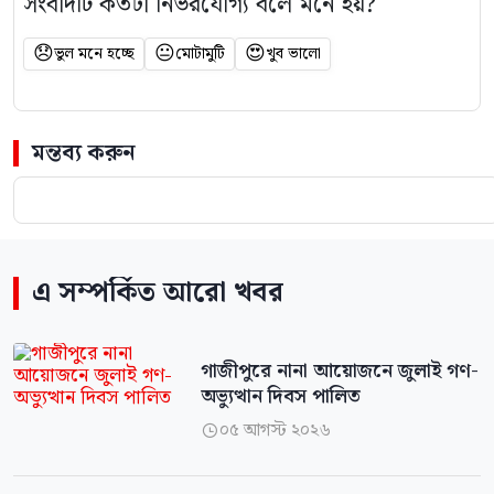
সংবাদটি কতটা নির্ভরযোগ্য বলে মনে হয়?
😞
😐
😍
ভুল মনে হচ্ছে
মোটামুটি
খুব ভালো
মন্তব্য করুন
এ সম্পর্কিত আরো খবর
গাজীপুরে নানা আয়োজনে জুলাই গণ-
অভ্যুত্থান দিবস পালিত
০৫ আগস্ট ২০২৬
