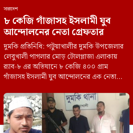
সারাদেশ
৮ কেজি গাঁজাসহ ইসলামী যুব
আন্দোলনের নেতা গ্রেফতার
দুমকি প্রতিনিধি: পটুয়াখালীর দুমকি উপজেলার
লেবুখালী পাগলার মোড় টোলপ্লাজা এলাকায়
র‍্যাব-৮ এর অভিযানে ৮ কেজি ৪০০ গ্রাম
গাঁজাসহ ইসলামী যুব আন্দোলনের এক নেতাকে
গ্রেফতার করা হয়েছে। পরে তার দেওয়া তথ্যের
ভিত্তিতে অভিযান চালিয়ে মাদক চক্রের আরও
এক সদস্যকে আটক করা হয়। র‍্যাব ও পুলিশ
সূত্রে জানা গেছে, শুক্রবার গোপন সংবাদের
ভিত্তিতে র‍্যাব-৮, সিপিসি-১ পটুয়াখালী ক্যাম্পের