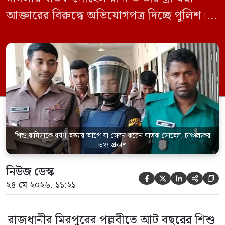
আক্তারের বিরুদ্ধে অভিযোগপত্র দিচ্ছে পুলিশ।
একইসঙ্গে রামিসাকে ধর্ষণ-হত্যার আগে ইয়াবা
সেবন করেছিলেন বলে জবানবন্দিতে
জানিয়েছেন আসামি। রোববার (২৪ মে) সকালে
মামলার তদন্ত কর্মকর্তা পল্লবী থানার উপ-
পরিদর্শক অহিদুজ্জামান এ তথ্য নিছিত করেন।
তিনি বলেন, […]
শিশু রামিসাকে ধর্ষণ-হত্যার আগে যা সেবন করেন ঘাতক সোহেল, চাঞ্চল্যকর
তথ্য প্রকাশ
নিউজ ডেস্ক





২৪ মে ২০২৬, ১১:২১
রাজধানীর মিরপুরের পল্লবীতে আট বছরের শিশু