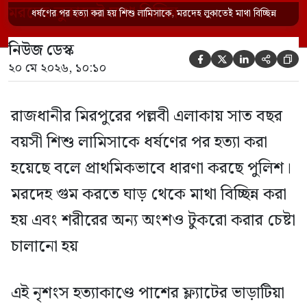
ভাড়াটিয়া সোহেল রানা (৩০) ও তার স্ত্রী স্বপ্না
ধর্ষণের পর হত্যা করা হয় শিশু লামিসাকে, মরদেহ লুকাতেই মাথা বিচ্ছিন্ন
আক্তারকে (২৬) মাত্র ৭ ঘণ্টার […]
নিউজ ডেস্ক





২০ মে ২০২৬, ১০:১০
রাজধানীর মিরপুরের পল্লবী এলাকায় সাত বছর
বয়সী শিশু লামিসাকে ধর্ষণের পর হত্যা করা
হয়েছে বলে প্রাথমিকভাবে ধারণা করছে পুলিশ।
মরদেহ গুম করতে ঘাড় থেকে মাথা বিচ্ছিন্ন করা
হয় এবং শরীরের অন্য অংশও টুকরো করার চেষ্টা
চালানো হয়
এই নৃশংস হত্যাকাণ্ডে পাশের ফ্ল্যাটের ভাড়াটিয়া