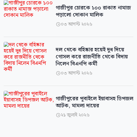
গাজীপুর চোরকে ১০০ রাকাত নামাজ
পড়ালো দোকান মালিক
০৩ আগস্ট ২০২৬

দল থেকে বহিষ্কার হয়েই দুধ দিয়ে
গোসল করে রাজনীতি থেকে বিদায়
নিলেন বিএনপি কর্মী
০৩ আগস্ট ২০২৬

গাজীপুরের পূবাইলে ইয়াবাসহ ডিপজল
আটক, মামলা দায়ের
২১ জুলাই ২০২৬
