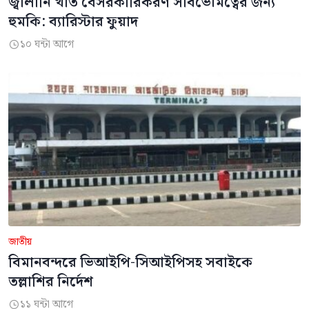
জ্বালানি খাত বেসরকারিকরণ সার্বভৌমত্বের জন্য
হুমকি: ব্যারিস্টার ফুয়াদ
১০ ঘন্টা আগে

জাতীয়
বিমানবন্দরে ভিআইপি-সিআইপিসহ সবাইকে
তল্লাশির নির্দেশ
১১ ঘন্টা আগে
