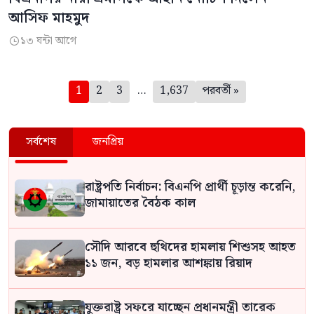
আসিফ মাহমুদ
১৩ ঘন্টা আগে

পেজিনেশন
1
2
3
…
1,637
পরবর্তী »
সর্বশেষ
জনপ্রিয়
রাষ্ট্রপতি নির্বাচন: বিএনপি প্রার্থী চূড়ান্ত করেনি,
জামায়াতের বৈঠক কাল
সৌদি আরবে হুথিদের হামলায় শিশুসহ আহত
১১ জন, বড় হামলার আশঙ্কায় রিয়াদ
যুক্তরাষ্ট্র সফরে যাচ্ছেন প্রধানমন্ত্রী তারেক