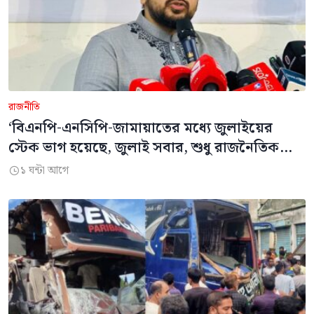
রাজনীতি
‘বিএনপি-এনসিপি-জামায়াতের মধ্যে জুলাইয়ের
স্টেক ভাগ হয়েছে, জুলাই সবার, শুধু রাজনৈতিক
দলের নয়’: নাহিদ
১ ঘন্টা আগে
