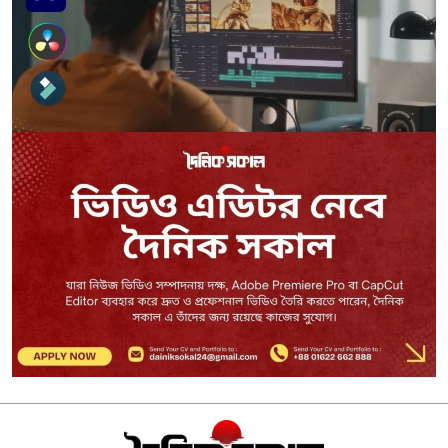
কেনার চেষ্টা, হাতেনাতে ধরা
২৬ জুলাইয়ের ঘটনা আপনারা দেখেননি?
পুলিশকেই আমরা পিটিয়ে পিটিয়ে রক্তাক্ত
করেছি এ দৃশ্য কি আপনারা দেখেননি
“শেখ হাসিনার জেল হোক, ফাঁসি হোক
কোনোটিই আমি সমর্থন করি না’: কাদের
সিদ্দিকী
শীর্ষ মাদক কারবারিদের নির্মোহ তালিকা তৈরি
হচ্ছে: স্বরাষ্ট্রমন্ত্রী
বন্যায় ক্ষতিগ্রস্ত ১০০ পরিবারকে নতুন ঘর
দেবেন প্রধানমন্ত্রী