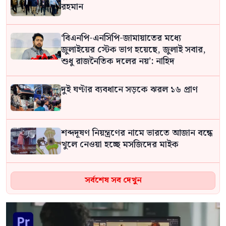
রহমান
‘বিএনপি-এনসিপি-জামায়াতের মধ্যে
জুলাইয়ের স্টেক ভাগ হয়েছে, জুলাই সবার,
শুধু রাজনৈতিক দলের নয়’: নাহিদ
দুই ঘণ্টার ব্যবধানে সড়কে ঝরল ১৬ প্রাণ
শব্দদূষণ নিয়ন্ত্রণের নামে ভারতে আজান বন্ধে
খুলে নেওয়া হচ্ছে মসজিদের মাইক
জিপিএস ব্যবহার ছাড়াই মার্কিন ঘাঁটিতে নিখুঁত
সর্বশেষ সব দেখুন
হামলা চালান ইরানি পাইলটরা
রাজধানীতে ৫৭ লাখ টাকার জাল নোটে স্বর্ণ