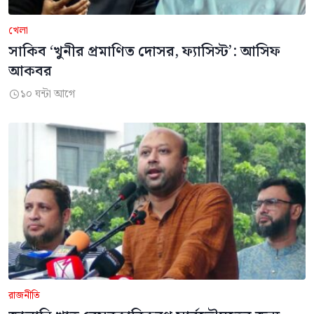
খেলা
সাকিব ‘খুনীর প্রমাণিত দোসর, ফ্যাসিস্ট’: আসিফ
আকবর
১০ ঘন্টা আগে

রাজনীতি