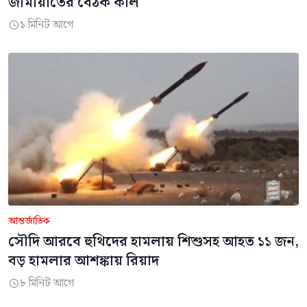
জামায়াতের বৈঠক কাল
১ মিনিট আগে

আন্তর্জাতিক
সৌদি আরবে হুথিদের হামলায় শিশুসহ আহত ১১ জন,
বড় হামলার আশঙ্কায় রিয়াদ
৮ মিনিট আগে
