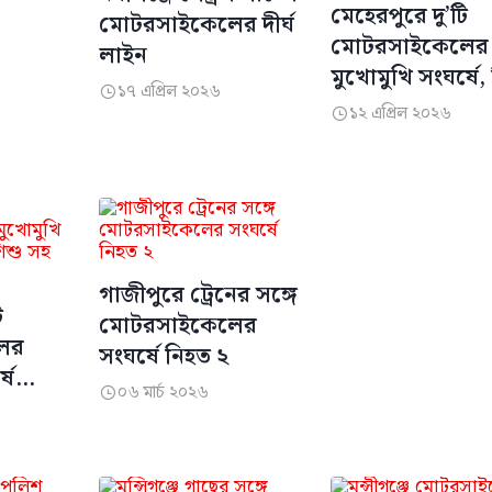
মেহেরপুরে দু’টি
মোটরসাইকেলের দীর্ঘ
মোটরসাইকেলের
লাইন
মুখোমুখি সংঘর্ষে,
১৭ এপ্রিল ২০২৬

১ ও আহত ৩
১২ এপ্রিল ২০২৬

গাজীপুরে ট্রেনের সঙ্গে
ি
মোটরসাইকেলের
ের
সংঘর্ষে নিহত ২
ষে
০৬ মার্চ ২০২৬

সহ