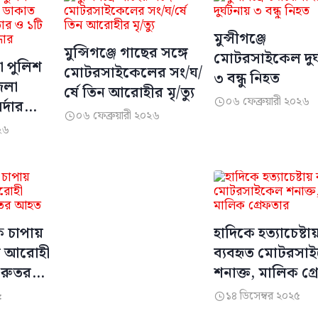
মুন্সীগঞ্জে
মুন্সিগঞ্জে গাছের সঙ্গে
মোটরসাইকেল দুর্
া পুলিশ
মোটরসাইকেলের সং/ঘ/
৩ বন্ধু নিহত
েলা
র্ষে তিন আরোহীর মৃ/ত্যু
০৬ ফেব্রুয়ারী ২০২৬
্দার

০৬ ফেব্রুয়ারী ২০২৬

২৬
উদ্ধার
ক চাপায়
হাদিকে হত্যাচেষ্টায
 আরোহী
ব্যবহৃত মোটরসা
ুরুতর
শনাক্ত, মালিক গ্
৫
১৪ ডিসেম্বর ২০২৫
