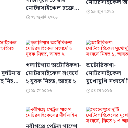
মোটরসাইকেল আ
মোটরসাইকেল চক্রের
নিহত
১৯ জুন ২০২৬

সদস্য গ্রেপ্তার
০১ জুলাই ২০২৬

গলাচিপায় অটোরিকশা-
অটোরিকশা-
র্ঘটনায়
মোটরসাইকেল সংঘর্ষে
মোটরসাইকেল
হ নিহত
২ যুবক নিহত, আহত ২
মুখোমুখি সংঘর্ষে
১, আহত ২
২৯ মে ২০২৬
০৪ মে ২০২৬


নবীগঞ্জে পেট্রল পাম্পে