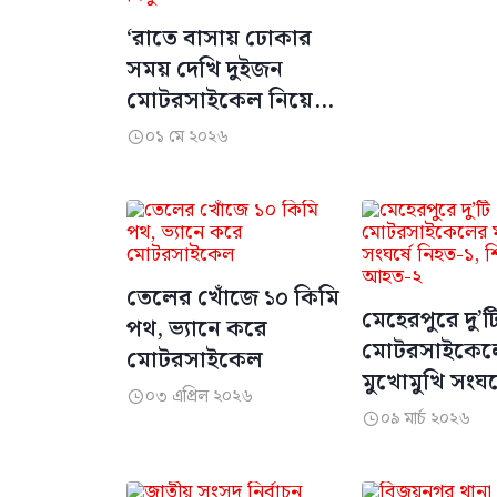
‘রাতে বাসায় ঢোকার
সময় দেখি দুইজন
মোটরসাইকেল নিয়ে
দাঁড়িয়ে আছে’: মাহমুদা
০১ মে ২০২৬

মিতু
তেলের খোঁজে ১০ কিমি
মেহেরপুরে দু’ট
পথ, ভ্যানে করে
মোটরসাইকেল
মোটরসাইকেল
মুখোমুখি সংঘর্
০৩ এপ্রিল ২০২৬

নিহত-১, শিশু 
০৯ মার্চ ২০২৬

আহত-২