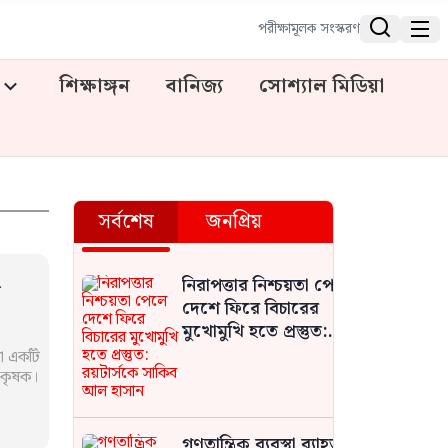


পরীক্ষামূলক সংস্করণ
শিক্ষাঙ্গন
বানিজ্য
সোশ্যাল মিডিয়া
সর্বশেষ
জনপ্রিয়
নিরাপত্তার নিশ্চয়তা পেলে
দেশে ফিরে বিচারের
মুখোমুখি হতে প্রস্তুত:
রয়টার্সকে সাকিব আল
লা একটি
হাসান
 কৃষক।
গণতান্ত্রিক ব্যবস্থা ব্যাহত