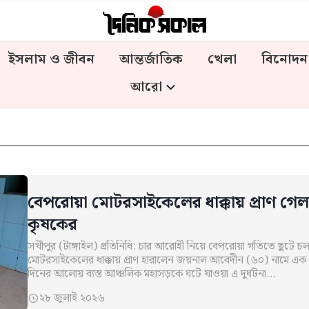
ইসলাম ও জীবন
আন্তর্জাতিক
খেলা
বিনোদন
আরো
বেপরোয়া মোটরসাইকেলের ধাক্কায় প্রাণ গেল
কৃষকের
সখীপুর (টাঙ্গাইল) প্রতিনিধি: চার আরোহী নিয়ে বেপরোয়া গতিতে ছুটে চ
মোটরসাইকেলের ধাক্কায় প্রাণ হারালেন জয়নাল আবেদীন (৬০) নামে এক
দিনের আলোয় ব্যস্ত আঞ্চলিক মহাসড়কে ঘটে যাওয়া এ দুর্ঘটনা…
২৮ জুলাই ২০২৬
