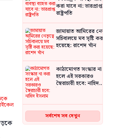
করা যাবে না: ভারপ্রাপ্ত
রাষ্ট্রপতি
জামায়াত আমিরের নেতৃত্বে
সচিবালয়ে মব সৃষ্টি করা
হয়েছে: রাশেদ খাঁন
কাঠামোগত সংস্কার না করা
হলে এই সরকারও
স্বৈরাচারী হবে: নাহিদ
ইসলাম
মঞ্চে ছেড়ে নেতাকর্মীদের
সর্বশেষ সব দেখুন
সারিতে বসে মতবিনিময়
সড়কে
করলেন শিক্ষামন্ত্রী