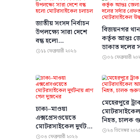
জাতীয় সংসদ নির্বাচন
‎বিজয়নগর থান
উপলক্ষ্যে সারা দেশে
কর্তৃক আন্তঃ জ
বন্ধ হলো
ডাকাত দলের সর
মোটরসাইকেল চলাচল
১১ ফেব্রুয়ারী ২০২৬

গ্রেফতার ও ১টি
০৬ ফেব্রুয়ারী ২০

মোটরসাইকেল 
মেহেরপুরে ট্রা
ঢাকা–মাওয়া
মোটরসাইকেল
এক্সপ্রেসওয়েতে
নিহত, চালক গ
মোটরসাইকেল দুর্ঘটনায়
আহত
২৩ ডিসেম্বর ২০২

প্রাণ গেল দুজনের
০৩ ফেব্রুয়ারী ২০২৬
