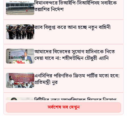
বিমানবন্দরে ভিআইপি-সিআইপিসহ সবাইকে
তল্লাশির নির্দেশ
র‍্যাব বিলুপ্ত করে আনা হচ্ছে নতুন বাহিনী
আমাদের বিভেদের সুযোগ হাসিনাকে নিতে
দেয়া যাবে না: শহীদউদ্দিন চৌধুরী এ্যানি
এনসিপির পরিণতিও ফ্রিডম পার্টির মতো হবে:
প্রতিমন্ত্রী নুর
বিটিভির নতুন মহাপরিচালক হিসেবে নিয়োগ
পেলেন কাজী জেসিন
সর্বশেষ সব দেখুন
বিএনপির নারী এমপিকে আইনি নোটিশ