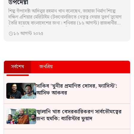
উপদেষ্টা
শিল্প উপদেষ্টা আদিলুর রহমান খান বলেছেন, জাহাজ নির্মাণ শিল্পে
দক্ষিণ এশিয়ার মেরিটাইম টেকনোলজিতে নেতৃত্ব দেয়ার সুবর্ণ সুযোগ
তৈরি হয়েছে বাংলাদেশের জন্য। শনিবার (১৬ আগস্ট) রাজধানীর
ইন্টারকন্টিনেন্টালে ইন্টারন্যাশনাল বিজনেস ফোরাম অফ…
১৬ আগস্ট ২০২৫

সর্বশেষ
জনপ্রিয়
সাকিব ‘খুনীর প্রমাণিত দোসর, ফ্যাসিস্ট’:
আসিফ আকবর
জ্বালানি খাত বেসরকারিকরণ সার্বভৌমত্বের
জন্য হুমকি: ব্যারিস্টার ফুয়াদ